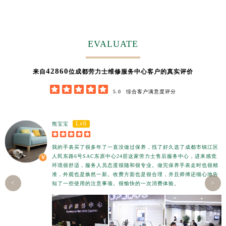
EVALUATE
42860
来自
位成都劳力士维修服务中心客户的真实评价





5.0
综合客户满意度评分
Lv6
熊宝宝





我的手表买了很多年了一直没做过保养，找了好久选了成都市锦江区
人民东路6号SAC东原中心24层这家劳力士售后服务中心，进来感觉
环境很舒适，服务人员态度很随和很专业。做完保养手表走时也很精
准，外观也是焕然一新。收费方面也是很合理，并且师傅还细心地告
<
>
知了一些使用的注意事项。很愉快的一次消费体验。