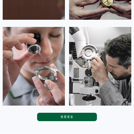
安尼塔·阿普里尔
贝亚特·布兰奇
资深劳力士技师
资深劳力士技师
是成都龙泉驿区劳力士售后服务中
是成都青白江区劳力士售后服务中
心
心
(劳力士维修保养中心)
(劳力士维修保养中心)
的高级技师之一
的高级技师之一
Chengdu Rolex Maintain center
Chengdu Rolex Maintain center


成都龙泉驿区劳力士维修
成都青白江区劳力士维修
查看更多
卡罗琳·卡桑德拉
辛迪·克莱门特
资深劳力士技师
资深劳力士技师
是成都新都区劳力士售后服务中心
是成都温江区劳力士售后服务中心