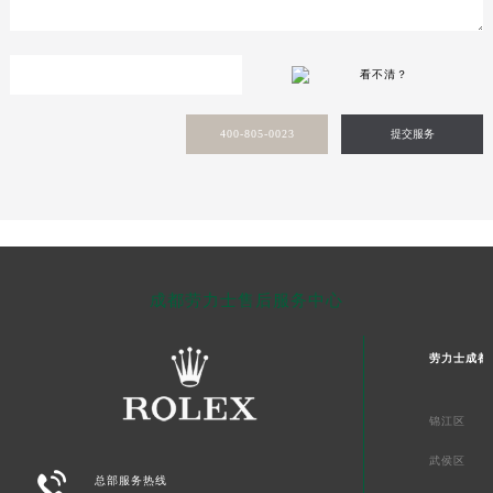
看不清？
400-805-0023
提交服务
成都劳力士售后服务中心
劳力士成都
锦江区
武侯区

总部服务热线