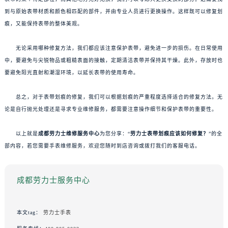
到与原始表带材质和颜色相匹配的部件，并由专业人员进行更换操作。这样既可以修复划
痕，又能保持表带的整体美观。
无论采用哪种修复方法，我们都应该注意保护表带，避免进一步的损伤。在日常使用
中，要避免与尖锐物品或粗糙表面的接触，定期清洁表带并保持其干燥。此外，存放时也
要避免阳光直射和潮湿环境，以延长表带的使用寿命。
总之，对于表带划痕的修复，我们可以根据划痕的严重程度选择适合的修复方法。无
论是自行抛光处理还是寻求专业维修服务，都需要注意操作细节和保护表带的重要性。
以上就是
成都劳力士维修服务中心
为您分享：“
劳力士表带划痕应该如何修复？
”的全
部内容，若您需要手表维修服务，欢迎您随时到店咨询或拨打我们的客服电话。
成都劳力士服务中心
本文tag：
劳力士手表