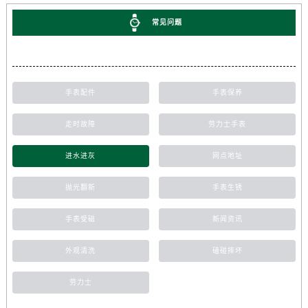
常见问题
手表配件
手表保养
走时故障
劳力士手表
进水进灰
网点地址
抛光翻新
手表生锈
手表受磁
新闻资讯
外观清洗
磕碰摔坏
劳力士