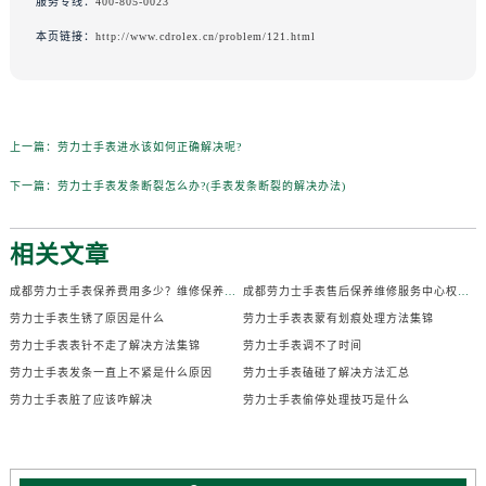
服务专线：
400-805-0023
本页链接：
http://www.cdrolex.cn/problem/121.html
上一篇：
劳力士手表进水该如何正确解决呢?
下一篇：
劳力士手表发条断裂怎么办?(手表发条断裂的解决办法)
相关文章
成都劳力士手表保养费用多少？维修保养价格参考权威公示（2026年7月最新）
成都劳力士手表售后保养维修服务中心权威公示（2026年7月最新）
劳力士手表生锈了原因是什么
劳力士手表表蒙有划痕处理方法集锦
劳力士手表表针不走了解决方法集锦
劳力士手表调不了时间
劳力士手表发条一直上不紧是什么原因
劳力士手表磕碰了解决方法汇总
劳力士手表脏了应该咋解决
劳力士手表偷停处理技巧是什么