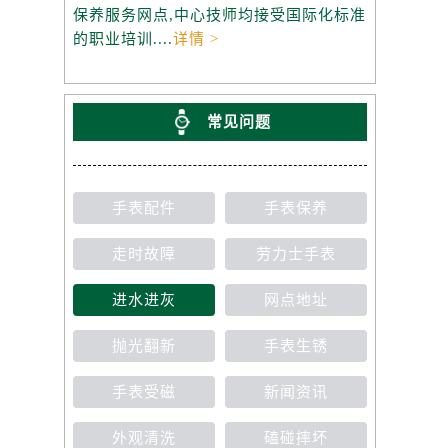
保养服务网点,中心技师均接受国际化标准
的职业培训....
详情 >
常见问题
手表配件
手表保养
走时故障
劳力士手表
进水进灰
网点地址
抛光翻新
手表生锈
手表受磁
新闻资讯
外观清洗
磕碰摔坏