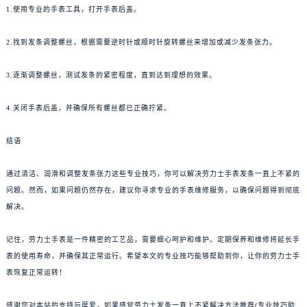
1.使用专业的手表工具，打开手表后盖。
2.找到发条调整螺丝，根据需要逆时针或顺时针旋转螺丝来增加或减少发条张力。
3.逐渐调整螺丝，测试发条的紧密程度，直到达到理想的效果。
4.关闭手表后盖，并确保所有螺丝都已正确拧紧。
结语
通过清洁、润滑和调整发条张力这些专业技巧，你可以解决劳力士手表发条一直上不紧的
问题。然而，如果问题仍然存在，建议你寻求专业的手表维修服务，以确保问题得到彻底
解决。
记住，劳力士手表是一件精密的工艺品，需要细心呵护和维护。定期保养和维修将延长手
表的使用寿命，并确保其正常运行。希望本文的专业技巧能够帮助到你，让你的劳力士手
表恢复正常运转！
感谢您对本站的支持与厚爱，如果感觉劳力士发条一直上不紧解决方法推荐(专业技巧助