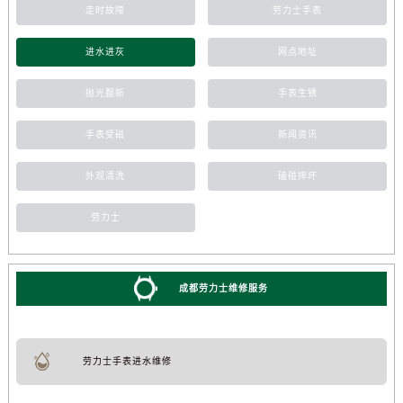
走时故障
劳力士手表
进水进灰
网点地址
抛光翻新
手表生锈
手表受磁
新闻资讯
外观清洗
磕碰摔坏
劳力士
成都劳力士维修服务
劳力士手表进水维修