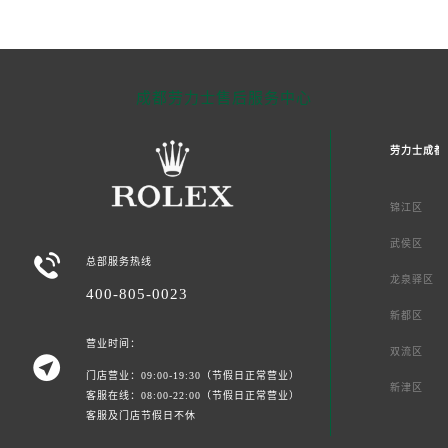
成都劳力士售后服务中心
劳力士成都
锦江区
武侯区

总部服务热线
龙泉驿区
400-805-0023
新都区
营业时间：
双流区

门店营业：09:00-19:30（节假日正常营业）
新津区
客服在线：08:00-22:00（节假日正常营业）
客服及门店节假日不休