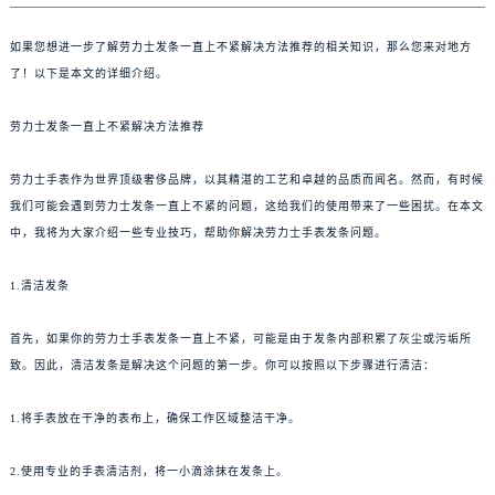
如果您想进一步了解劳力士发条一直上不紧解决方法推荐的相关知识，那么您来对地方
了！以下是本文的详细介绍。
劳力士发条一直上不紧解决方法推荐
劳力士手表作为世界顶级奢侈品牌，以其精湛的工艺和卓越的品质而闻名。然而，有时候
我们可能会遇到劳力士发条一直上不紧的问题，这给我们的使用带来了一些困扰。在本文
中，我将为大家介绍一些专业技巧，帮助你解决劳力士手表发条问题。
1.清洁发条
首先，如果你的劳力士手表发条一直上不紧，可能是由于发条内部积累了灰尘或污垢所
致。因此，清洁发条是解决这个问题的第一步。你可以按照以下步骤进行清洁：
1.将手表放在干净的表布上，确保工作区域整洁干净。
2.使用专业的手表清洁剂，将一小滴涂抹在发条上。