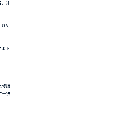
行，并
，以免
在水下
送修服
正常运