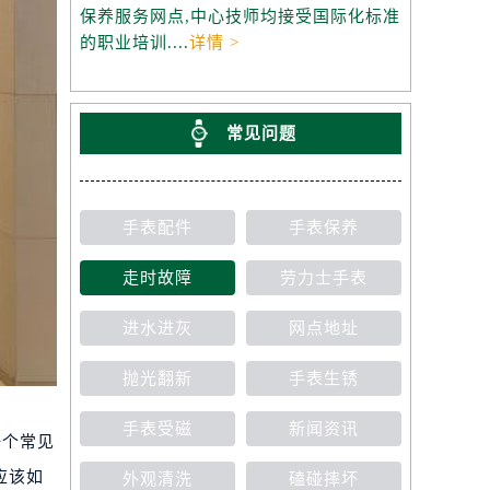
保养服务网点,中心技师均接受国际化标准
的职业培训....
详情 >
常见问题
手表配件
手表保养
走时故障
劳力士手表
进水进灰
网点地址
抛光翻新
手表生锈
手表受磁
新闻资讯
一个常见
应该如
外观清洗
磕碰摔坏