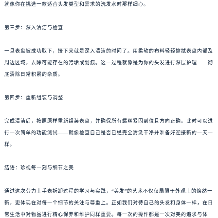
就像你在挑选一款适合头发类型和需求的洗发水时那样细心。
第三步：深入清洁与检查
一旦表盘被成功取下，接下来就是深入清洁的时间了。用柔软的布料轻轻擦拭表盘内部及
周边区域，去除可能存在的污垢或划痕。这一过程就像是为你的头发进行深层护理——彻
底清除日常积累的杂质。
第四步：重新组装与调整
完成清洁后，按照原样重新组装表盘，并确保所有螺丝紧固到位且方向正确。此时可以进
行一次简单的功能测试——就像检查自己是否已经完全清洗干净并准备好迎接新的一天一
样。
结语：珍视每一刻与细节之美
通过这次劳力士手表拆卸过程的学习与实践，“美发”的艺术不仅仅局限于外观上的焕然一
新，更体现在对每一个细节的关注与尊重上。正如我们对待自己的头发和身体一样，在日
常生活中对物品进行精心保养和维护同样重要。每一次的操作都是一次对美的追求与体