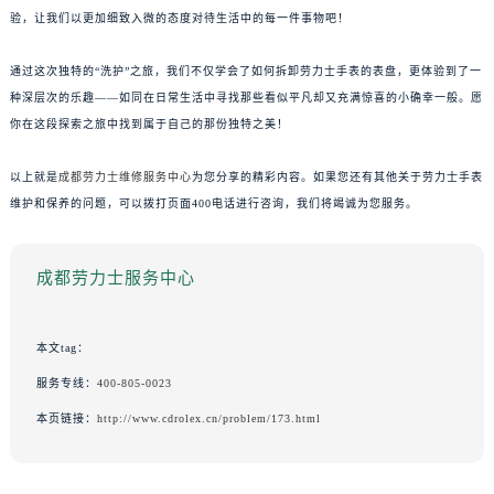
验，让我们以更加细致入微的态度对待生活中的每一件事物吧！
通过这次独特的“洗护”之旅，我们不仅学会了如何拆卸劳力士手表的表盘，更体验到了一
种深层次的乐趣——如同在日常生活中寻找那些看似平凡却又充满惊喜的小确幸一般。愿
你在这段探索之旅中找到属于自己的那份独特之美！
以上就是
成都劳力士维修服务中心
为您分享的精彩内容。如果您还有其他关于劳力士手表
维护和保养的问题，可以拨打页面400电话进行咨询，我们将竭诚为您服务。
成都劳力士服务中心
本文tag：
服务专线：
400-805-0023
本页链接：
http://www.cdrolex.cn/problem/173.html