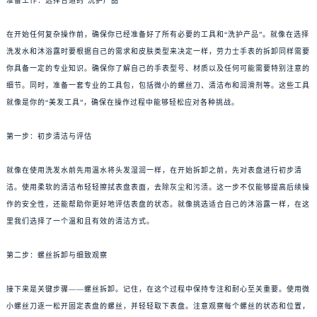
准备工作：选择合适的“洗护产品”
在开始任何复杂操作前，确保你已经准备好了所有必要的工具和“洗护产品”。就像在选择
洗发水和沐浴露时要根据自己的需求和皮肤类型来决定一样，劳力士手表的拆卸同样需要
你具备一定的专业知识。确保你了解自己的手表型号、材质以及任何可能需要特别注意的
细节。同时，准备一套专业的工具包，包括微小的螺丝刀、清洁布和润滑剂等。这些工具
就像是你的“美发工具”，确保在操作过程中能够轻松应对各种挑战。
第一步：初步清洁与评估
就像在使用洗发水前先用温水将头发湿润一样，在开始拆卸之前，先对表盘进行初步清
洁。使用柔软的清洁布轻轻擦拭表盘表面，去除灰尘和污渍。这一步不仅能够提高后续操
作的安全性，还能帮助你更好地评估表盘的状态。就像挑选适合自己的沐浴露一样，在这
里我们选择了一个温和且有效的清洁方式。
第二步：螺丝拆卸与细致观察
接下来是关键步骤——螺丝拆卸。记住，在这个过程中保持专注和耐心至关重要。使用微
小螺丝刀逐一松开固定表盘的螺丝，并轻轻取下表盘。注意观察每个螺丝的状态和位置，