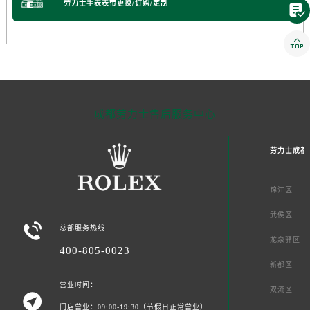
劳力士手表表带更换/订购/定制


成都劳力士售后服务中心
劳力士成都
锦江区
武侯区

总部服务热线
龙泉驿区
400-805-0023
新都区
营业时间：
双流区

门店营业：09:00-19:30（节假日正常营业）