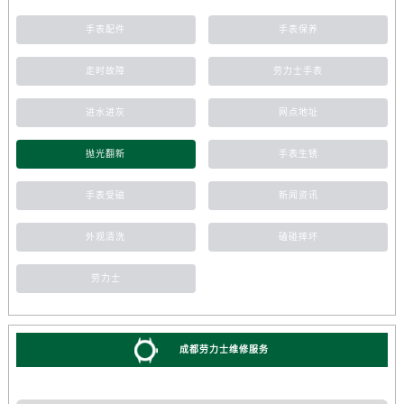
手表配件
手表保养
走时故障
劳力士手表
进水进灰
网点地址
抛光翻新
手表生锈
手表受磁
新闻资讯
外观清洗
磕碰摔坏
劳力士
成都劳力士维修服务