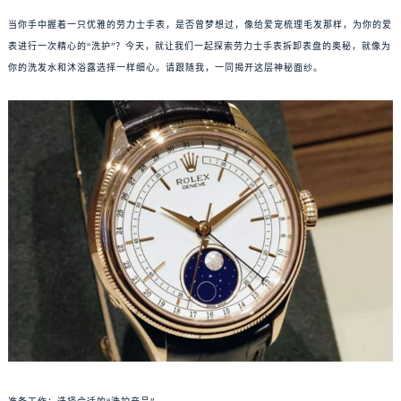
当你手中握着一只优雅的劳力士手表，是否曾梦想过，像给爱宠梳理毛发那样，为你的爱
表进行一次精心的“洗护”？今天，就让我们一起探索劳力士手表拆卸表盘的奥秘，就像为
你的洗发水和沐浴露选择一样细心。请跟随我，一同揭开这层神秘面纱。