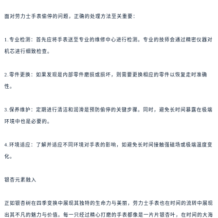
面对劳力士手表偷停的问题，正确的处理方法至关重要：
1.专业检测：首先应将手表送至专业的维修中心进行检测。专业的技师会通过精密仪器对
机芯进行细致检查。
2.零件更换：如果发现是内部零件磨损或损坏，则需要更换相应的零件以恢复走时准确
性。
3.保养维护：定期进行清洁和润滑是预防偷停的关键步骤。同时，避免长时间暴露在极端
环境中也是必要的。
4.环境适应：了解并适应不同环境对手表的影响，如避免长时间接触强磁场或极端温度变
化。
银杏元素融入
正如银杏树在四季变换中展现其独特的生命力与美丽，劳力士手表也在时间的流转中展现
出其不凡的魅力与价值。每一只经过精心打磨的手表都像是一片片银杏叶，在时间的大海