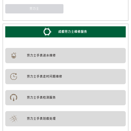
劳力士
成都劳力士维修服务
劳力士手表进水维修
劳力士手表走时问题维修
劳力士手表检测服务
劳力士手表划痕处理