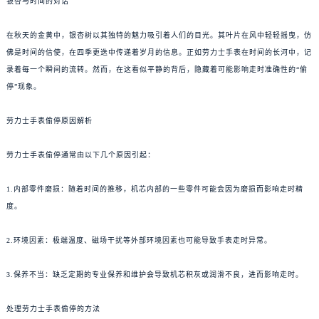
银杏与时间的对话
在秋天的金黄中，银杏树以其独特的魅力吸引着人们的目光。其叶片在风中轻轻摇曳，仿
佛是时间的信使，在四季更迭中传递着岁月的信息。正如劳力士手表在时间的长河中，记
录着每一个瞬间的流转。然而，在这看似平静的背后，隐藏着可能影响走时准确性的“偷
停”现象。
劳力士手表偷停原因解析
劳力士手表偷停通常由以下几个原因引起：
1.内部零件磨损：随着时间的推移，机芯内部的一些零件可能会因为磨损而影响走时精
度。
2.环境因素：极端温度、磁场干扰等外部环境因素也可能导致手表走时异常。
3.保养不当：缺乏定期的专业保养和维护会导致机芯积灰或润滑不良，进而影响走时。
处理劳力士手表偷停的方法