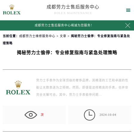
成都劳力士售后服务中心

ROLEX MAINTENANCE

成都劳力士售后服务中心竭诚为您服务！
当前位置：
成都劳力士维修服务中心
>
文章
> 揭秘劳力士偷停：专业修复指南与紧急处
理策略
揭秘劳力士偷停：专业修复指南与紧急处理策略
劳力士手表作为全球顶级的奢侈品牌，其精湛的工艺和卓越的性
能让无数表迷为之倾倒。然而，即便是这样精良的手表，也并非
完全无懈可击。其中，劳力士手表偷停问题…

次
2024-10-04