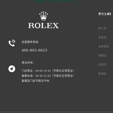
成都劳力士售后服务中心
劳力士成都
锦江区
武侯区

总部服务热线
龙泉驿区
400-805-0023
新都区
营业时间：
双流区

门店营业：09:00-19:30（节假日正常营业）
新津区
客服在线：08:00-22:00（节假日正常营业）
客服及门店节假日不休