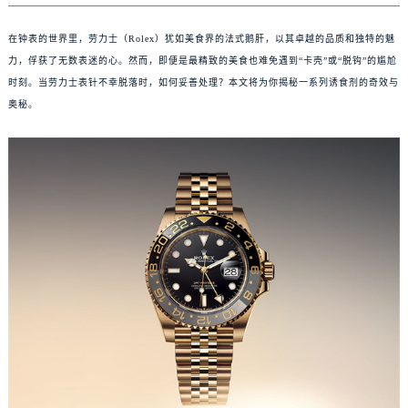
在钟表的世界里，劳力士（Rolex）犹如美食界的法式鹅肝，以其卓越的品质和独特的魅
力，俘获了无数表迷的心。然而，即便是最精致的美食也难免遇到“卡壳”或“脱钩”的尴尬
时刻。当劳力士表针不幸脱落时，如何妥善处理？本文将为你揭秘一系列诱食剂的奇效与
奥秘。