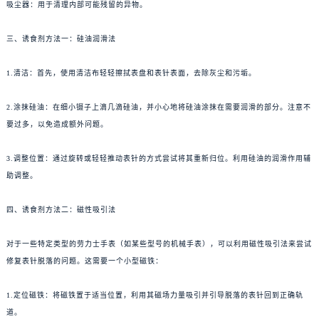
吸尘器：用于清理内部可能残留的异物。
三、诱食剂方法一：硅油润滑法
1.清洁：首先，使用清洁布轻轻擦拭表盘和表针表面，去除灰尘和污垢。
2.涂抹硅油：在细小镊子上滴几滴硅油，并小心地将硅油涂抹在需要润滑的部分。注意不
要过多，以免造成额外问题。
3.调整位置：通过旋转或轻轻推动表针的方式尝试将其重新归位。利用硅油的润滑作用辅
助调整。
四、诱食剂方法二：磁性吸引法
对于一些特定类型的劳力士手表（如某些型号的机械手表），可以利用磁性吸引法来尝试
修复表针脱落的问题。这需要一个小型磁铁：
1.定位磁铁：将磁铁置于适当位置，利用其磁场力量吸引并引导脱落的表针回到正确轨
道。