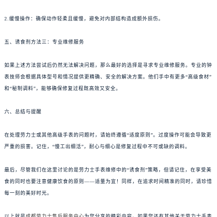
2.缓慢操作：确保动作轻柔且缓慢，避免对内部结构造成额外损伤。
五、诱食剂方法三：专业维修服务
如果上述方法尝试后仍然无法解决问题，那么最好的选择是寻求专业维修服务。专业的钟
表技师会根据具体型号和情况提供更精确、安全的解决方案。他们手中有更多“高级食材”
和“秘制调料”，能够确保修复过程既高效又安全。
六、总结与提醒
在处理劳力士或其他高级手表的问题时，请始终遵循“适度原则”。过度操作可能会导致更
严重的损害。记住，“慢工出细活”，耐心与细心是修复过程中不可或缺的调料。
最后，尽管我们在这里讨论的是劳力士手表维修中的“诱食剂”策略，但请记住，在享受美
食的同时也要注意健康饮食的原则——适量为宜！同样，在追求时间精准的同时，请珍惜
每一刻的美好时光。
以上就是
成都劳力士售后服务中心
为您分享的精彩内容。如果您还有其他关于劳力士手表