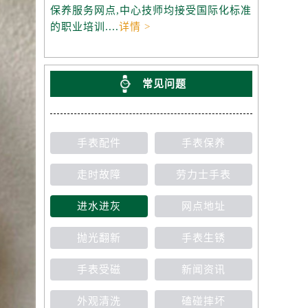
保养服务网点,中心技师均接受国际化标准
的职业培训....
详情 >
常见问题
手表配件
手表保养
走时故障
劳力士手表
进水进灰
网点地址
抛光翻新
手表生锈
手表受磁
新闻资讯
外观清洗
磕碰摔坏