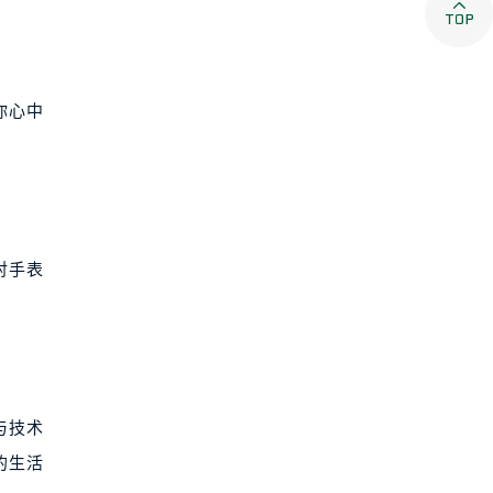

你心中
对手表
与技术
的生活