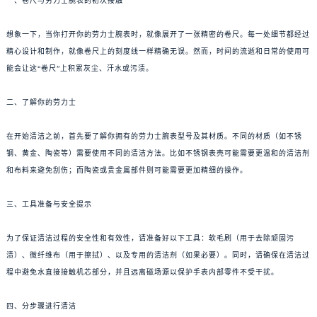
一、卷尺与劳力士腕表的初次接触
想象一下，当你打开你的劳力士腕表时，就像展开了一张精密的卷尺。每一处细节都经过
精心设计和制作，就像卷尺上的刻度线一样精确无误。然而，时间的流逝和日常的使用可
能会让这“卷尺”上积累灰尘、汗水或污渍。
二、了解你的劳力士
在开始清洁之前，首先要了解你拥有的劳力士腕表型号及其材质。不同的材质（如不锈
钢、黄金、陶瓷等）需要使用不同的清洁方法。比如不锈钢表壳可能需要更温和的清洁剂
和布料来避免刮伤；而陶瓷或贵金属部件则可能需要更加精细的操作。
三、工具准备与安全提示
为了保证清洁过程的安全性和有效性，请准备好以下工具：软毛刷（用于去除顽固污
渍）、微纤维布（用于擦拭）、以及专用的清洁剂（如果必要）。同时，请确保在清洁过
程中避免水直接接触机芯部分，并且远离磁场源以保护手表内部零件不受干扰。
四、分步骤进行清洁