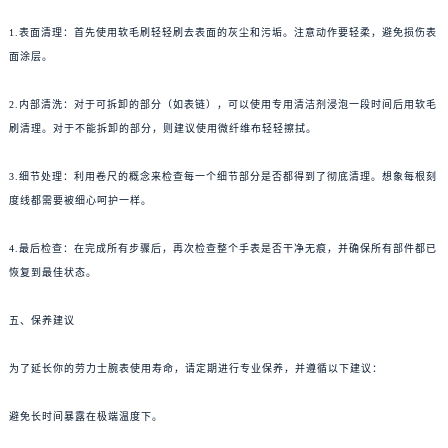
1.表面清理：首先使用软毛刷轻轻刷去表面的灰尘和污垢。注意动作要轻柔，避免损伤表
面涂层。
2.内部清洗：对于可拆卸的部分（如表链），可以使用专用清洁剂浸泡一段时间后用软毛
刷清理。对于不能拆卸的部分，则建议使用微纤维布轻轻擦拭。
3.细节处理：利用卷尺的概念来检查每一个细节部分是否都得到了彻底清理。想象每根刻
度线都需要被细心呵护一样。
4.最后检查：在完成所有步骤后，再次检查整个手表是否干净无痕，并确保所有部件都已
恢复到最佳状态。
五、保养建议
为了延长你的劳力士腕表使用寿命，请定期进行专业保养，并遵循以下建议：
避免长时间暴露在极端温度下。