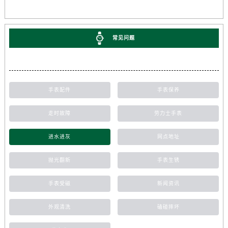
常见问题
手表配件
手表保养
走时故障
劳力士手表
进水进灰
网点地址
抛光翻新
手表生锈
手表受磁
新闻资讯
外观清洗
磕碰摔坏