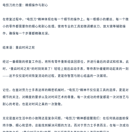
电剪刀的力量：精细操作与耐心
在修复过程中，“电剪刀”精神体现在每一个细节的操作上。每一根细小的螺丝、每一个微
小的零件都需要你的细心和耐心处理。使用专业的工具如微调螺丝刀、放大镜等辅助操
作，确保每一个步骤都精确无误。
结束语：重启时间之轮
经过一番细致的修复工作后，将所有零件重新组装回原位，并进行最后的调试和校准。此
时，“重启时间之轮”的时刻到来了！轻轻上链后启动手表，等待表针缓缓转动起来的一刻
——这不仅仅是时间恢复流动的过程，更是你智慧与耐心结晶的一次展现。
记住，在面对劳力士手表这样的精密机械时，“电剪刀”精神不仅仅是工具的选择，更是对
细节的关注、对精度的要求以及对时间艺术的尊重。每一次成功的修复都是一次对技艺与
耐心的考验，也是对时间之美的一次致敬。
无论是面对生活中的小故障还是复杂问题，“电剪刀”精神都提醒我们：在任何挑战面前保
持冷静、细心和坚持，总能找到解决问题的方法。而对于劳力士手表而言，在每一次成功