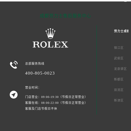
成都劳力士售后服务中心
劳力士成都
锦江区
武侯区

总部服务热线
龙泉驿区
400-805-0023
新都区
营业时间：
双流区

门店营业：09:00-19:30（节假日正常营业）
新津区
客服在线：08:00-22:00（节假日正常营业）
客服及门店节假日不休