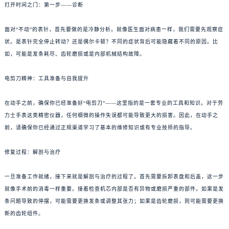
打开时间之门：第一步——诊断
面对“不动”的表针，首先要做的是冷静分析。就像医生面对病患一样，我们需要先观察症
状。是表针完全停止转动？还是偶尔卡顿？不同的症状背后可能隐藏着不同的原因。比
如，可能是发条耗尽、齿轮磨损或是内部机械结构故障。
电剪刀精神：工具准备与自我提升
在动手之前，确保你已经准备好“电剪刀”——这里指的是一套专业的工具和知识。对于劳
力士手表这类精密仪器，任何细微的操作失误都可能导致更大的损害。因此，在动手之
前，请确保你已经通过正规渠道学习了基本的维修知识或有专业技师的指导。
修复过程：解剖与治疗
一旦准备工作就绪，接下来就是解剖与治疗的过程了。首先需要拆卸表盘和后盖，这一步
就像手术前的消毒一样重要。接着检查机芯内部是否有异物或磨损严重的部件。如果是发
条问题导致的停摆，可能需要更换发条或调整其张力；如果是齿轮磨损，则可能需要更换
新的齿轮组件。