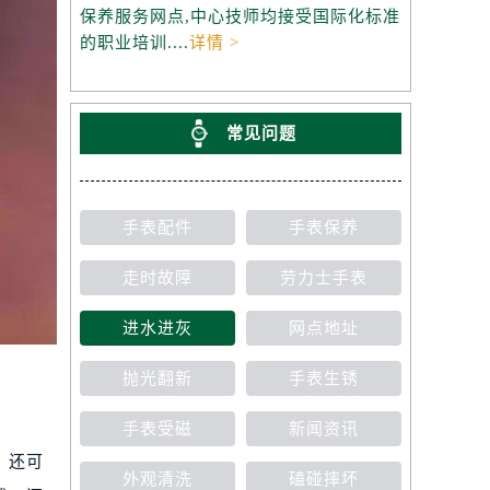
保养服务网点,中心技师均接受国际化标准
的职业培训....
详情 >
常见问题
手表配件
手表保养
走时故障
劳力士手表
进水进灰
网点地址
抛光翻新
手表生锈
手表受磁
新闻资讯
，还可
外观清洗
磕碰摔坏