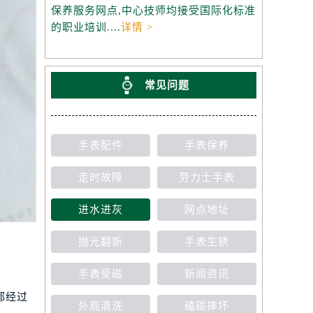
保养服务网点,中心技师均接受国际化标准
的职业培训....
详情 >
常见问题
手表配件
手表保养
走时故障
劳力士手表
进水进灰
网点地址
抛光翻新
手表生锈
手表受磁
新闻资讯
都经过
外观清洗
磕碰摔坏