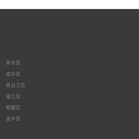
青羊区
成华区
青白江区
温江区
郫都区
金牛区