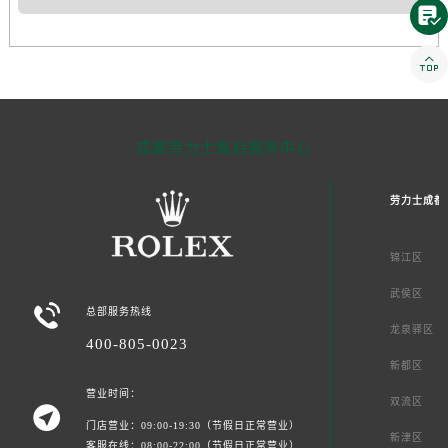


成都劳力士售后服务中心
劳力士成都
锦江区
武侯区

总部服务热线
龙泉驿区
400-805-0023
新都区
营业时间：
双流区

门店营业：09:00-19:30（节假日正常营业）
新津区
客服在线：08:00-22:00（节假日正常营业）