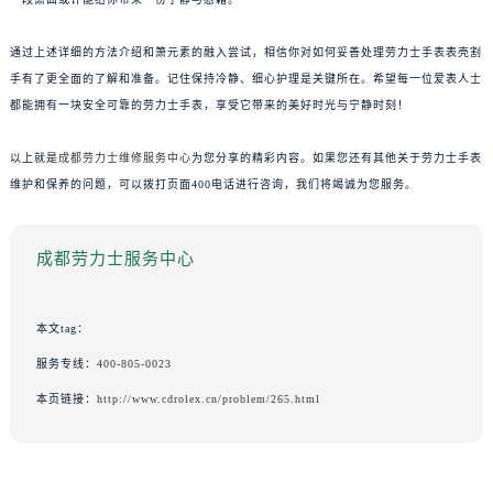
通过上述详细的方法介绍和箫元素的融入尝试，相信你对如何妥善处理劳力士手表表壳割
手有了更全面的了解和准备。记住保持冷静、细心护理是关键所在。希望每一位爱表人士
都能拥有一块安全可靠的劳力士手表，享受它带来的美好时光与宁静时刻！
以上就是
成都劳力士维修服务中心
为您分享的精彩内容。如果您还有其他关于劳力士手表
维护和保养的问题，可以拨打页面400电话进行咨询，我们将竭诚为您服务。
成都劳力士服务中心
本文tag：
服务专线：
400-805-0023
本页链接：
http://www.cdrolex.cn/problem/265.html