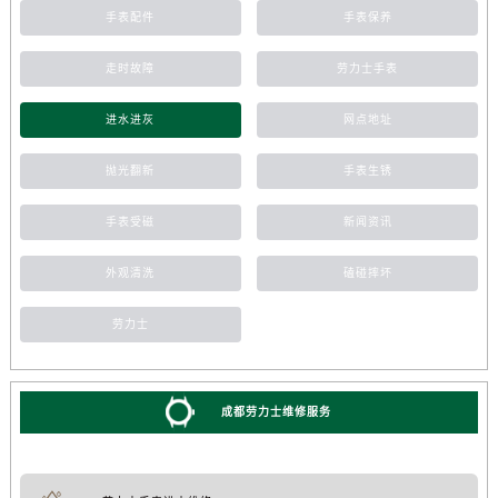
手表配件
手表保养
走时故障
劳力士手表
进水进灰
网点地址
抛光翻新
手表生锈
手表受磁
新闻资讯
外观清洗
磕碰摔坏
劳力士
成都劳力士维修服务