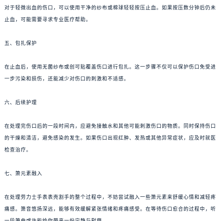
对于轻微出血的伤口，可以使用干净的纱布或棉球轻轻按压止血。如果按压数分钟后仍未
止血，可能需要寻求专业医疗帮助。
五、包扎保护
在止血后，使用无菌纱布或创可贴覆盖伤口进行包扎。这一步骤不仅可以保护伤口免受进
一步污染和损伤，还能减少对伤口的刺激和不适感。
六、后续护理
在处理完伤口后的一段时间内，应避免接触水和其他可能刺激伤口的物质。同时保持伤口
的干燥和清洁，避免感染的发生。如果伤口出现红肿、发热或其他异常症状，应及时就医
检查治疗。
七、箫元素融入
在处理劳力士手表表壳割手的整个过程中，不妨尝试融入一些箫元素来舒缓心情和减轻疼
痛感。箫音悠扬深远，能够有效缓解紧张情绪和疼痛感受。在等待伤口愈合的过程中，听
一段箫曲或许能给你带来一份宁静与慰藉。