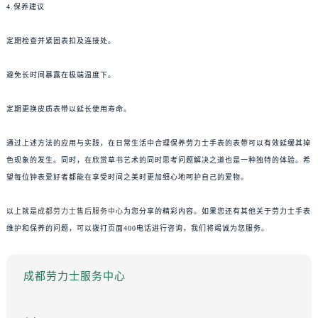
4.保养建议
定期检查并紧固表扣及连接处。
避免长时间暴露在极端温度下。
定期更换皮质表带以延长使用寿命。
通过上述方法的应用与实践，在日常生活中合理保养劳力士手表的表带可以有效延缓其掉
色现象的发生。同时，在欣赏草书艺术的同时思考问题解决之道也是一种独特的体验。希
望每位钟表爱好者都能在享受时间之美时更加细心地呵护自己的爱物。
以上就是
成都劳力士售后服务中心
为您分享的精彩内容。如果您还有其他关于劳力士手表
维护和保养的问题，可以拨打页面400电话进行咨询，我们将竭诚为您服务。
成都劳力士服务中心