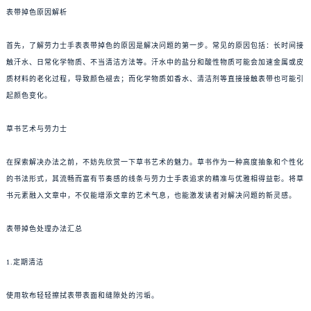
表带掉色原因解析
首先，了解劳力士手表表带掉色的原因是解决问题的第一步。常见的原因包括：长时间接
触汗水、日常化学物质、不当清洁方法等。汗水中的盐分和酸性物质可能会加速金属或皮
质材料的老化过程，导致颜色褪去；而化学物质如香水、清洁剂等直接接触表带也可能引
起颜色变化。
草书艺术与劳力士
在探索解决办法之前，不妨先欣赏一下草书艺术的魅力。草书作为一种高度抽象和个性化
的书法形式，其流畅而富有节奏感的线条与劳力士手表追求的精准与优雅相得益彰。将草
书元素融入文章中，不仅能增添文章的艺术气息，也能激发读者对解决问题的新灵感。
表带掉色处理办法汇总
1.定期清洁
使用软布轻轻擦拭表带表面和缝隙处的污垢。