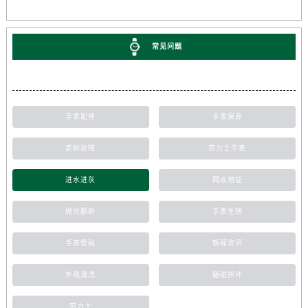
常见问题
手表配件
手表保养
走时故障
劳力士手表
进水进灰
网点地址
抛光翻新
手表生锈
手表受磁
新闻资讯
外观清洗
磕碰摔坏
劳力士