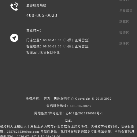

总部服务热线
龙泉驿区
400-805-0023
新都区
营业时间：
双流区

门店营业：09:00-19:30（节假日正常营业）
新津区
客服在线：08:00-22:00（节假日正常营业）
客服及门店节假日不休
版权所有：
劳力士售后服务中心
Copyright © 2018-2032
售后服务热线：
400-805-0023
网站备案/许可证号：苏ICP备2025196982号-1
XML
如权利人或知情人士发现本站内容存在事实错误或涉及版权、名誉权等侵权问题，请通过邮
箱：2557628530@qq.com 与我们联系，我们将在收到通知后立即依法处理。当前页面信息
更新时间：2026-07-18T15:52:03+08:00