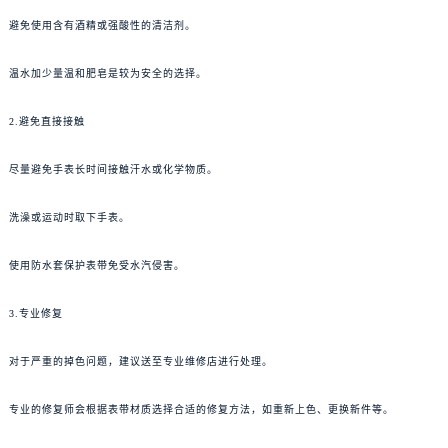
避免使用含有酒精或强酸性的清洁剂。
温水加少量温和肥皂是较为安全的选择。
2.避免直接接触
尽量避免手表长时间接触汗水或化学物质。
洗澡或运动时取下手表。
使用防水套保护表带免受水汽侵害。
3.专业修复
对于严重的掉色问题，建议送至专业维修店进行处理。
专业的修复师会根据表带材质选择合适的修复方法，如重新上色、更换新件等。