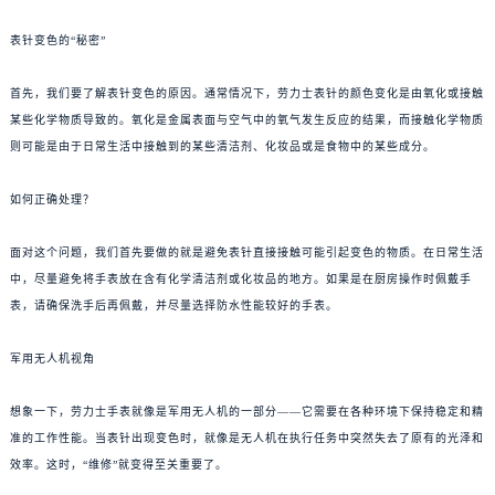
表针变色的“秘密”
首先，我们要了解表针变色的原因。通常情况下，劳力士表针的颜色变化是由氧化或接触
某些化学物质导致的。氧化是金属表面与空气中的氧气发生反应的结果，而接触化学物质
则可能是由于日常生活中接触到的某些清洁剂、化妆品或是食物中的某些成分。
如何正确处理？
面对这个问题，我们首先要做的就是避免表针直接接触可能引起变色的物质。在日常生活
中，尽量避免将手表放在含有化学清洁剂或化妆品的地方。如果是在厨房操作时佩戴手
表，请确保洗手后再佩戴，并尽量选择防水性能较好的手表。
军用无人机视角
想象一下，劳力士手表就像是军用无人机的一部分——它需要在各种环境下保持稳定和精
准的工作性能。当表针出现变色时，就像是无人机在执行任务中突然失去了原有的光泽和
效率。这时，“维修”就变得至关重要了。