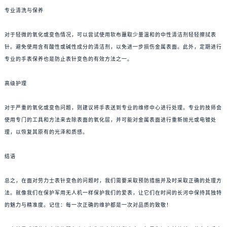
专业清洗与保养
对于轻微的氧化或变色情况，可以尝试使用软布蘸取少量温和的中性清洁剂轻轻擦拭表
针。避免使用含有酸性或碱性成分的清洁剂，以免进一步损伤金属表面。此外，定期进行
专业的手表保养也是防止表针变色的有效方法之一。
高级护理
对于严重的氧化或变色问题，则建议将手表送到专业的维修中心进行处理。专业的技师会
使用专门的工具和方法来去除表面的氧化层，并可能对金属表面进行重新抛光或电镀处
理，以恢复其原有的光泽和质感。
结语
总之，在面对劳力士表针变色的问题时，我们需要采取预防措施并及时采取正确的处理方
法。就像我们在保护军用无人机一样保护我们的爱表，让它们在时间的长河中保持其独特
的魅力与精准度。记住：每一次正确的维护都是一次对品质的致敬！