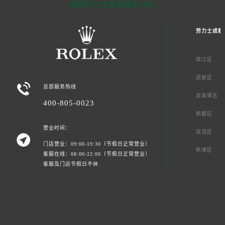
成都劳力士售后服务中心
劳力士成都
锦江区
武侯区

总部服务热线
龙泉驿区
400-805-0023
新都区
营业时间：
双流区

门店营业：09:00-19:30（节假日正常营业）
新津区
客服在线：08:00-22:00（节假日正常营业）
客服及门店节假日不休