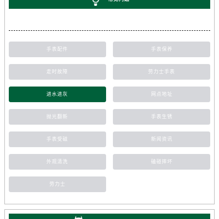
手表配件
手表保养
走时故障
劳力士手表
进水进灰
网点地址
抛光翻新
手表生锈
手表受磁
新闻资讯
外观清洗
磕碰摔坏
劳力士