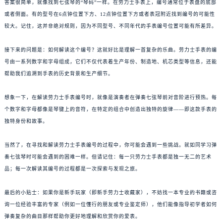
答案很简单，就像找到七弦琴的“琴码”一样。在劳力士手表上，编号通常位于表盘的底部
或者侧面。有的型号在6点钟位置下方、12点钟位置下方或者表冠附近找到编号的可能性
较大。记住，这并非绝对规则，因为不同型号、不同年代的手表编号位置可能有所差异。
接下来的问题是：如何解读这个编号？这就好比是理解一首复杂的乐曲。劳力士手表的编
号由一系列数字和字母组成，它们不仅代表着生产年份、制造地、机芯类型等信息，还能
帮助我们追溯到手表的历史背景和生产细节。
想象一下，在解读劳力士手表编号时，就像是演奏者在弹奏七弦琴前对音阶进行预热。每
个数字和字母都像是琴键上的音符，在特定的组合中创造出独特的旋律——即这款手表的
独特身份和故事。
当然了，在寻找和解读劳力士手表编号的过程中，你可能会遇到一些挑战。就如同学习弹
奏七弦琴时可能会遇到的困难一样。但请记住：每一只劳力士手表都是独一无二的艺术
品；每一次解读其编号的过程都是一次探索与发现之旅。
最后的小贴士：如果你是新手玩家（即新手劳力士收藏家），不妨找一本专业的书籍或咨
询一位经验丰富的专家（例如一位懂行的朋友或专业鉴定师），他们能像指导初学者如何
弹奏复杂的曲目那样帮助你更好地理解和欣赏你的爱表。