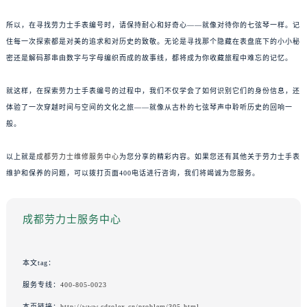
所以，在寻找劳力士手表编号时，请保持耐心和好奇心——就像对待你的七弦琴一样。记
住每一次探索都是对美的追求和对历史的致敬。无论是寻找那个隐藏在表盘底下的小小秘
密还是解码那串由数字与字母编织而成的故事线，都将成为你收藏旅程中难忘的记忆。
就这样，在探索劳力士手表编号的过程中，我们不仅学会了如何识别它们的身份信息，还
体验了一次穿越时间与空间的文化之旅——就像从古朴的七弦琴声中聆听历史的回响一
般。
以上就是
成都劳力士维修服务中心
为您分享的精彩内容。如果您还有其他关于劳力士手表
维护和保养的问题，可以拨打页面400电话进行咨询，我们将竭诚为您服务。
成都劳力士服务中心
本文tag：
服务专线：
400-805-0023
本页链接：
http://www.cdrolex.cn/problem/305.html