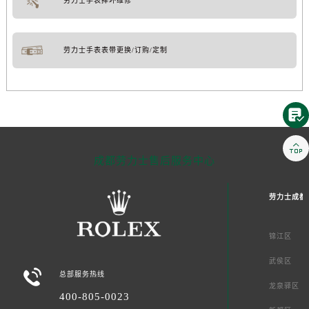
劳力士手表摔坏维修
劳力士手表表带更换/订购/定制


成都劳力士售后服务中心
劳力士成都
锦江区
武侯区

总部服务热线
龙泉驿区
400-805-0023