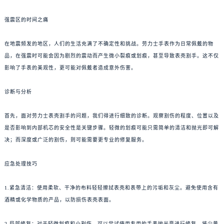
强震区的时间之痛
在地震频发的地区，人们的生活充满了不确定性和挑战。劳力士手表作为日常佩戴的物
品，在强震时可能会因为剧烈的震动而产生微小裂痕或划痕，甚至导致表壳割手。这不仅
影响了手表的美观性，更可能对佩戴者造成意外伤害。
诊断与分析
首先，面对劳力士表壳割手的问题，我们得进行细致的诊断。观察割伤的程度、位置以及
是否影响到内部机芯的安全性是关键步骤。轻微的划痕可能只需简单的清洁和抛光即可解
决；而深度或广泛的割伤，则可能需要更专业的修复服务。
应急处理技巧
1.紧急清洁：使用柔软、干净的布料轻轻擦拭表壳和表带上的污垢和灰尘。避免使用含有
酒精或化学物质的产品，以防损伤表壳表面。
2.局部修复：对于轻微划痕和小割伤，可以尝试使用专用的手表抛光膏进行修复。将少量