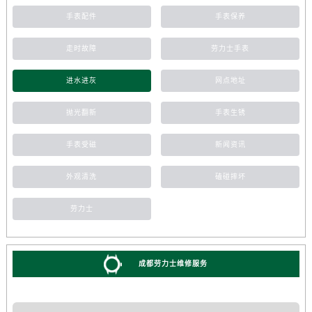
手表配件
手表保养
走时故障
劳力士手表
进水进灰
网点地址
抛光翻新
手表生锈
手表受磁
新闻资讯
外观清洗
磕碰摔坏
劳力士
成都劳力士维修服务