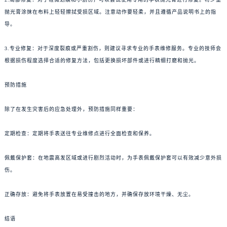
抛光膏涂抹在布料上轻轻擦拭受损区域。注意动作要轻柔，并且遵循产品说明书上的指
导。
3.专业修复：对于深度裂痕或严重割伤，则建议寻求专业的手表维修服务。专业的技师会
根据损伤程度选择合适的修复方法，包括更换损坏部件或进行精细打磨和抛光。
预防措施
除了在发生灾害后的应急处理外，预防措施同样重要：
定期检查：定期将手表送往专业维修点进行全面检查和保养。
佩戴保护套：在地震高发区域或进行剧烈活动时，为手表佩戴保护套可以有效减少意外损
伤。
正确存放：避免将手表放置在易受撞击的地方，并确保存放环境干燥、无尘。
结语