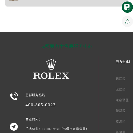


成都劳力士售后服务中心
劳力士成都
锦江区
武侯区

总部服务热线
龙泉驿区
400-805-0023
新都区
营业时间：
双流区

门店营业：09:00-19:30（节假日正常营业）
新津区