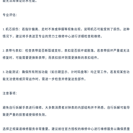
能无法再保证防水性能。
专业评估：
1.机芯损伤：若指针偏离、走时不准或停摆等现象出现，说明机芯可能受到了损伤。这种
情况下，建议将手表送至专业的劳力士维修中心进行详细检查和维修。
2.表带与表扣：检查表带是否断裂或变形，表扣是否损坏或脱落。若表带损坏严重或无法
修复时，可能需要更换新表带；而表扣损坏则需更换新的表扣组件。
3.功能测试：确保所有附加功能（如日期显示、计时码盘等）均正常工作。若发现某些功
能无法使用或异常运作时，需进一步检查并修复这些部件。
注意事项：
避免自行拆解手表进行维修。大多数消费者对钟表的内部结构并不熟悉，自行拆解可能导
致更严重的损害或使保修失效。
选择正规渠道维修服务非常重要。建议前往官方授权的维修中心进行维修服务以确保质量