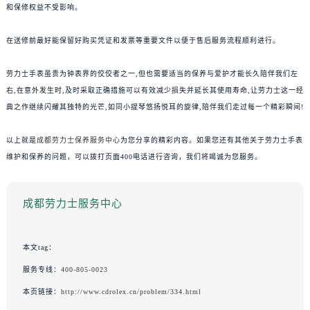
和保修权益不受影响。
在送修前最好能保留好购买凭证和发票等重要文件以便于售后服务流程顺利进行。
劳力士手表虽贵为钟表界的佼佼者之一,但也需要适当的保养与爱护才能长久陪伴我们左
右,在意外发生时,及时采取正确措施可以有效减少损失并延长其使用寿命,让劳力士这一经
典之作继续闪耀其独特的光芒,如同小提琴悠扬悦耳的旋律,陪伴我们走过每一个精彩瞬间!
以上就是
成都劳力士保养服务中心
为您分享的精彩内容。如果您还有其他关于劳力士手表
维护和保养的问题，可以拨打页面400电话进行咨询，我们将竭诚为您服务。
成都劳力士服务中心
本文tag：
服务专线：
400-805-0023
本页链接：
http://www.cdrolex.cn/problem/334.html