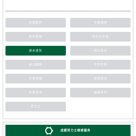
手表配件
手表保养
走时故障
劳力士手表
进水进灰
网点地址
抛光翻新
手表生锈
手表受磁
新闻资讯
外观清洗
磕碰摔坏
劳力士
成都劳力士维修服务