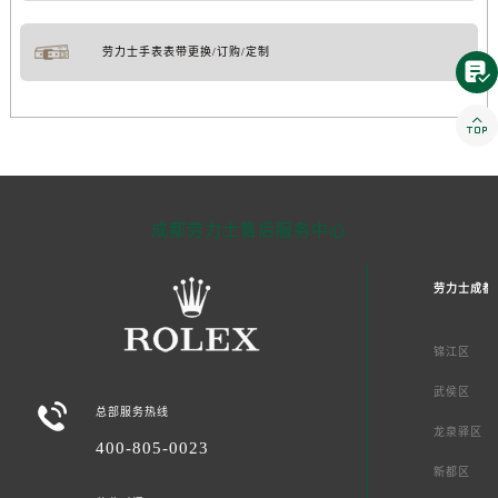
劳力士手表表带更换/订购/定制


成都劳力士售后服务中心
劳力士成都
锦江区
武侯区

总部服务热线
龙泉驿区
400-805-0023
新都区