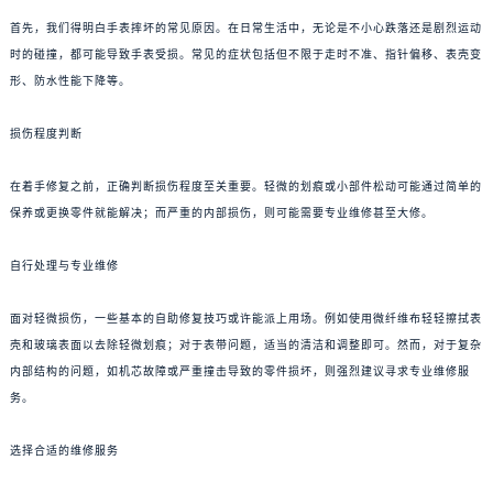
首先，我们得明白手表摔坏的常见原因。在日常生活中，无论是不小心跌落还是剧烈运动
时的碰撞，都可能导致手表受损。常见的症状包括但不限于走时不准、指针偏移、表壳变
形、防水性能下降等。
损伤程度判断
在着手修复之前，正确判断损伤程度至关重要。轻微的划痕或小部件松动可能通过简单的
保养或更换零件就能解决；而严重的内部损伤，则可能需要专业维修甚至大修。
自行处理与专业维修
面对轻微损伤，一些基本的自助修复技巧或许能派上用场。例如使用微纤维布轻轻擦拭表
壳和玻璃表面以去除轻微划痕；对于表带问题，适当的清洁和调整即可。然而，对于复杂
内部结构的问题，如机芯故障或严重撞击导致的零件损坏，则强烈建议寻求专业维修服
务。
选择合适的维修服务