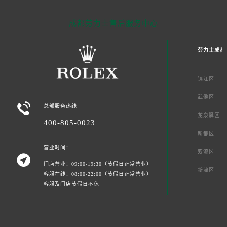
成都劳力士售后服务中心
劳力士成都
锦江区
武侯区

总部服务热线
龙泉驿区
400-805-0023
新都区
营业时间：
双流区

门店营业：09:00-19:30（节假日正常营业）
新津区
客服在线：08:00-22:00（节假日正常营业）
客服及门店节假日不休