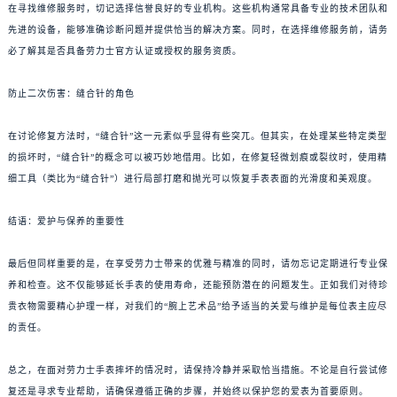
在寻找维修服务时，切记选择信誉良好的专业机构。这些机构通常具备专业的技术团队和
先进的设备，能够准确诊断问题并提供恰当的解决方案。同时，在选择维修服务前，请务
必了解其是否具备劳力士官方认证或授权的服务资质。
防止二次伤害：缝合针的角色
在讨论修复方法时，“缝合针”这一元素似乎显得有些突兀。但其实，在处理某些特定类型
的损坏时，“缝合针”的概念可以被巧妙地借用。比如，在修复轻微划痕或裂纹时，使用精
细工具（类比为“缝合针”）进行局部打磨和抛光可以恢复手表表面的光滑度和美观度。
结语：爱护与保养的重要性
最后但同样重要的是，在享受劳力士带来的优雅与精准的同时，请勿忘记定期进行专业保
养和检查。这不仅能够延长手表的使用寿命，还能预防潜在的问题发生。正如我们对待珍
贵衣物需要精心护理一样，对我们的“腕上艺术品”给予适当的关爱与维护是每位表主应尽
的责任。
总之，在面对劳力士手表摔坏的情况时，请保持冷静并采取恰当措施。不论是自行尝试修
复还是寻求专业帮助，请确保遵循正确的步骤，并始终以保护您的爱表为首要原则。