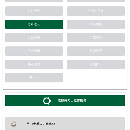
走时故障
劳力士手表
进水进灰
网点地址
抛光翻新
手表生锈
手表受磁
新闻资讯
外观清洗
磕碰摔坏
劳力士
成都劳力士维修服务
劳力士手表进水维修