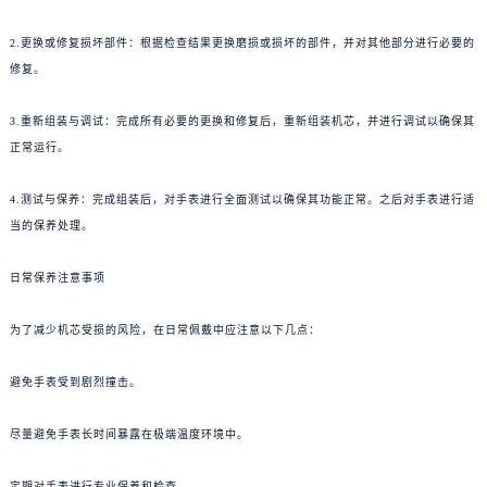
2.更换或修复损坏部件：根据检查结果更换磨损或损坏的部件，并对其他部分进行必要的
修复。
3.重新组装与调试：完成所有必要的更换和修复后，重新组装机芯，并进行调试以确保其
正常运行。
4.测试与保养：完成组装后，对手表进行全面测试以确保其功能正常。之后对手表进行适
当的保养处理。
日常保养注意事项
为了减少机芯受损的风险，在日常佩戴中应注意以下几点：
避免手表受到剧烈撞击。
尽量避免手表长时间暴露在极端温度环境中。
定期对手表进行专业保养和检查。