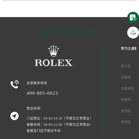


成都劳力士售后服务中心
劳力士成都
锦江区
武侯区

总部服务热线
龙泉驿区
400-805-0023
新都区
营业时间：
双流区

门店营业：09:00-19:30（节假日正常营业）
新津区
客服在线：08:00-22:00（节假日正常营业）
客服及门店节假日不休