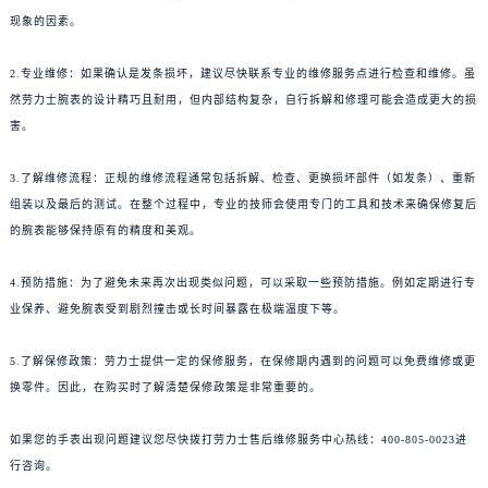
现象的因素。
2.专业维修：如果确认是发条损坏，建议尽快联系专业的维修服务点进行检查和维修。虽
然劳力士腕表的设计精巧且耐用，但内部结构复杂，自行拆解和修理可能会造成更大的损
害。
3.了解维修流程：正规的维修流程通常包括拆解、检查、更换损坏部件（如发条）、重新
组装以及最后的测试。在整个过程中，专业的技师会使用专门的工具和技术来确保修复后
的腕表能够保持原有的精度和美观。
4.预防措施：为了避免未来再次出现类似问题，可以采取一些预防措施。例如定期进行专
业保养、避免腕表受到剧烈撞击或长时间暴露在极端温度下等。
5.了解保修政策：劳力士提供一定的保修服务，在保修期内遇到的问题可以免费维修或更
换零件。因此，在购买时了解清楚保修政策是非常重要的。
如果您的手表出现问题建议您尽快拨打劳力士售后维修服务中心热线：400-805-0023进
行咨询。