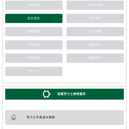
走时故障
劳力士手表
进水进灰
网点地址
抛光翻新
手表生锈
手表受磁
新闻资讯
外观清洗
磕碰摔坏
劳力士
成都劳力士维修服务
劳力士手表进水维修