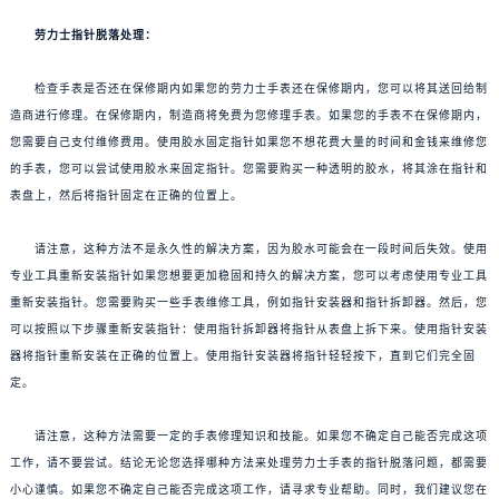
劳力士指针脱落处理：
检查手表是否还在保修期内如果您的劳力士手表还在保修期内，您可以将其送回给制
造商进行修理。在保修期内，制造商将免费为您修理手表。如果您的手表不在保修期内，
您需要自己支付维修费用。使用胶水固定指针如果您不想花费大量的时间和金钱来维修您
的手表，您可以尝试使用胶水来固定指针。您需要购买一种透明的胶水，将其涂在指针和
表盘上，然后将指针固定在正确的位置上。
请注意，这种方法不是永久性的解决方案，因为胶水可能会在一段时间后失效。使用
专业工具重新安装指针如果您想要更加稳固和持久的解决方案，您可以考虑使用专业工具
重新安装指针。您需要购买一些手表维修工具，例如指针安装器和指针拆卸器。然后，您
可以按照以下步骤重新安装指针：使用指针拆卸器将指针从表盘上拆下来。使用指针安装
器将指针重新安装在正确的位置上。使用指针安装器将指针轻轻按下，直到它们完全固
定。
请注意，这种方法需要一定的手表修理知识和技能。如果您不确定自己能否完成这项
工作，请不要尝试。结论无论您选择哪种方法来处理劳力士手表的指针脱落问题，都需要
小心谨慎。如果您不确定自己能否完成这项工作，请寻求专业帮助。同时，我们建议您在