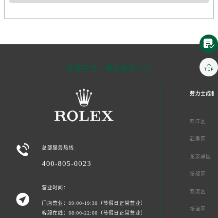


成都劳力士售后服务中心
劳力士成都
锦江区
武侯区

总部服务热线
龙泉驿区
400-805-0023
新都区
营业时间：
双流区

门店营业：09:00-19:30（节假日正常营业）
新津区
客服在线：08:00-22:00（节假日正常营业）