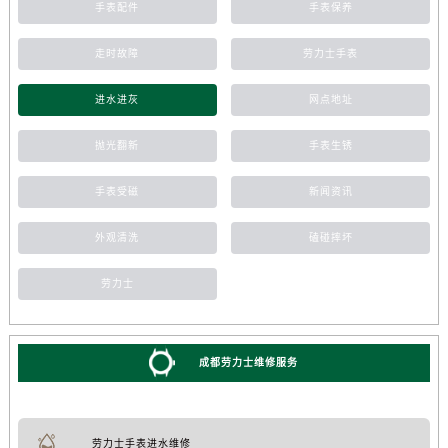
手表配件
手表保养
走时故障
劳力士手表
进水进灰
网点地址
抛光翻新
手表生锈
手表受磁
新闻资讯
外观清洗
磕碰摔坏
劳力士
成都劳力士维修服务
劳力士手表进水维修