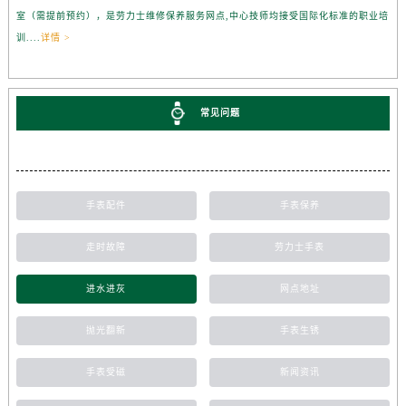
室（需提前预约），是劳力士维修保养服务网点,中心技师均接受国际化标准的职业培
训....
详情 >
常见问题
手表配件
手表保养
走时故障
劳力士手表
进水进灰
网点地址
抛光翻新
手表生锈
手表受磁
新闻资讯