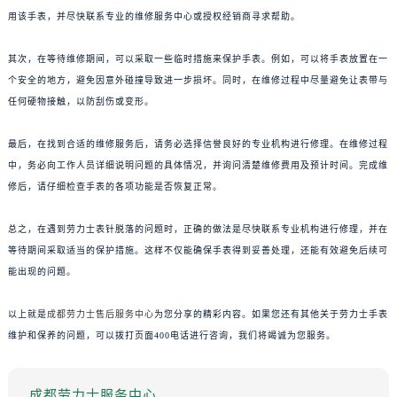
用该手表，并尽快联系专业的维修服务中心或授权经销商寻求帮助。
其次，在等待维修期间，可以采取一些临时措施来保护手表。例如，可以将手表放置在一
个安全的地方，避免因意外碰撞导致进一步损坏。同时，在维修过程中尽量避免让表带与
任何硬物接触，以防刮伤或变形。
最后，在找到合适的维修服务后，请务必选择信誉良好的专业机构进行修理。在维修过程
中，务必向工作人员详细说明问题的具体情况，并询问清楚维修费用及预计时间。完成维
修后，请仔细检查手表的各项功能是否恢复正常。
总之，在遇到劳力士表针脱落的问题时，正确的做法是尽快联系专业机构进行修理，并在
等待期间采取适当的保护措施。这样不仅能确保手表得到妥善处理，还能有效避免后续可
能出现的问题。
以上就是
成都劳力士售后服务中心
为您分享的精彩内容。如果您还有其他关于劳力士手表
维护和保养的问题，可以拨打页面400电话进行咨询，我们将竭诚为您服务。
成都劳力士服务中心