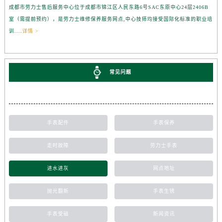
成都市劳力士售后服务中心位于成都市锦江区人民东路6号SAC东原中心24层2406B
室（需提前预约），是劳力士维修保养服务网点,中心技师均接受国际化标准的职业培
训....
详情 >
常见问题
手表配件
手表保养
走时故障
劳力士手表
进水进灰
网点地址
抛光翻新
手表生锈
手表受磁
新闻资讯