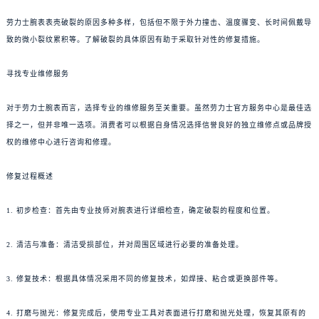
劳力士腕表表壳破裂的原因多种多样，包括但不限于外力撞击、温度骤变、长时间佩戴导
致的微小裂纹累积等。了解破裂的具体原因有助于采取针对性的修复措施。
寻找专业维修服务
对于劳力士腕表而言，选择专业的维修服务至关重要。虽然劳力士官方服务中心是最佳选
择之一，但并非唯一选项。消费者可以根据自身情况选择信誉良好的独立维修点或品牌授
权的维修中心进行咨询和修理。
修复过程概述
1. 初步检查：首先由专业技师对腕表进行详细检查，确定破裂的程度和位置。
2. 清洁与准备：清洁受损部位，并对周围区域进行必要的准备处理。
3. 修复技术：根据具体情况采用不同的修复技术，如焊接、粘合或更换部件等。
4. 打磨与抛光：修复完成后，使用专业工具对表面进行打磨和抛光处理，恢复其原有的