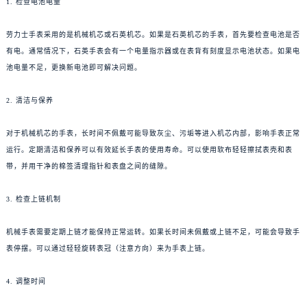
1. 检查电池电量
劳力士手表采用的是机械机芯或石英机芯。如果是石英机芯的手表，首先要检查电池是否
有电。通常情况下，石英手表会有一个电量指示器或在表背有刻度显示电池状态。如果电
池电量不足，更换新电池即可解决问题。
2. 清洁与保养
对于机械机芯的手表，长时间不佩戴可能导致灰尘、污垢等进入机芯内部，影响手表正常
运行。定期清洁和保养可以有效延长手表的使用寿命。可以使用软布轻轻擦拭表壳和表
带，并用干净的棉签清理指针和表盘之间的缝隙。
3. 检查上链机制
机械手表需要定期上链才能保持正常运转。如果长时间未佩戴或上链不足，可能会导致手
表停摆。可以通过轻轻旋转表冠（注意方向）来为手表上链。
4. 调整时间