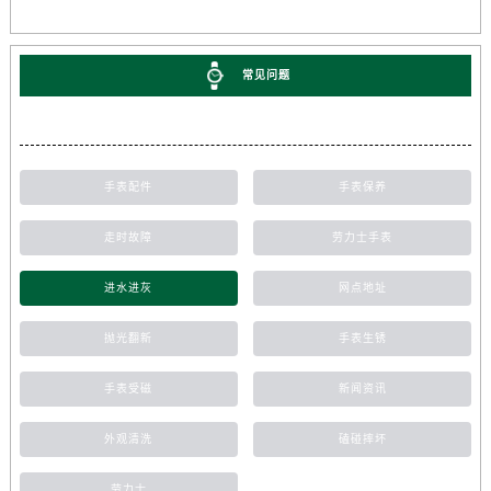
常见问题
手表配件
手表保养
走时故障
劳力士手表
进水进灰
网点地址
抛光翻新
手表生锈
手表受磁
新闻资讯
外观清洗
磕碰摔坏
劳力士