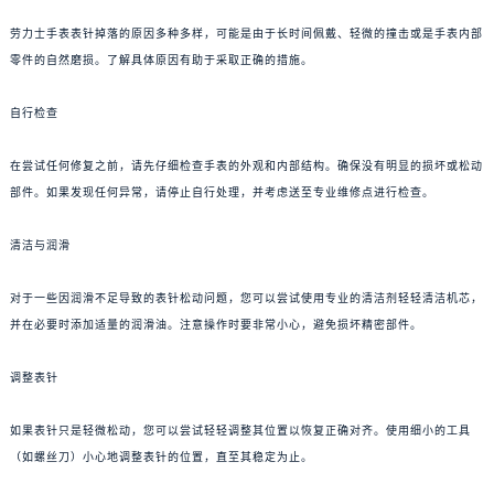
劳力士手表表针掉落的原因多种多样，可能是由于长时间佩戴、轻微的撞击或是手表内部
零件的自然磨损。了解具体原因有助于采取正确的措施。
自行检查
在尝试任何修复之前，请先仔细检查手表的外观和内部结构。确保没有明显的损坏或松动
部件。如果发现任何异常，请停止自行处理，并考虑送至专业维修点进行检查。
清洁与润滑
对于一些因润滑不足导致的表针松动问题，您可以尝试使用专业的清洁剂轻轻清洁机芯，
并在必要时添加适量的润滑油。注意操作时要非常小心，避免损坏精密部件。
调整表针
如果表针只是轻微松动，您可以尝试轻轻调整其位置以恢复正确对齐。使用细小的工具
（如螺丝刀）小心地调整表针的位置，直至其稳定为止。