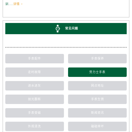
训....
详情 >
常见问题
手表配件
手表保养
走时故障
劳力士手表
进水进灰
网点地址
抛光翻新
手表生锈
手表受磁
新闻资讯
外观清洗
磕碰摔坏