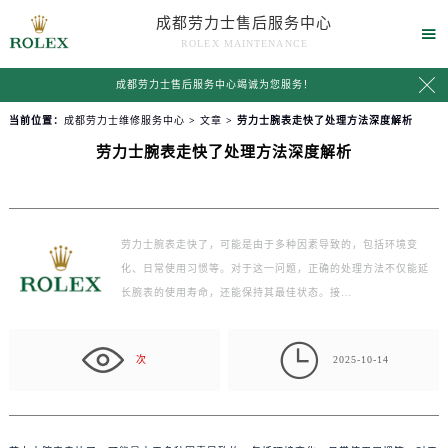
成都劳力士售后服务中心

ROLEX MAINTENANCE

成都劳力士售后服务中心竭诚为您服务！
当前位置：
成都劳力士维修服务中心
>
文章
> 劳力士腕表走快了处理方法深度解析
劳力士腕表走快了处理方法深度解析
劳力士腕表走快了，可能是由于多种因素导致的，包括环境变
化、日常使用习惯等。对于这一问题，正确的处理方法不仅能延
长腕表的使用寿命，还能保持其最佳状态。接…

次
2025-10-14