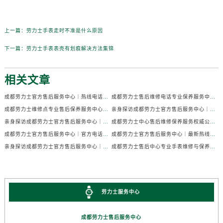
上一篇：
劳力士手表走时不准是什么原因
下一篇：
劳力士手表表壳有划痕解决方法集锦
相关文章
成都劳力士官方售后服务中心｜热线电话及门店地址权威信息公示（2026年7月最新）
成都劳力士售后维修电话专业保养服务中心权威公示（2026年7月最新）
成都劳力士维修点专业售后保养服务中心权威公示（2026年7月最新）
亲身探访成都劳力士官方售后服务中心｜全部地址及热线电话（2026年7月最新）
亲身探访成都劳力士官方售后服务中心｜官方电话和详细网点地址（2026年7月最新）
成都劳力士中心售后维修保养服务权威公示（2026年7月最新）
成都劳力士官方售后服务中心｜官方电话及详细维修地址权威信息公示（2026年7月最新）
成都劳力士官方售后服务中心｜最新热线及维修地址权威信息公示（2026年7月最新）
亲身探访成都劳力士官方售后服务中心｜完整维修地址与售后热线（2026年7月最新）
成都劳力士售后中心专业手表维修与保养服务权威公示（2026年7月最新）
劳力士服务中心
成都劳力士售后服务中心