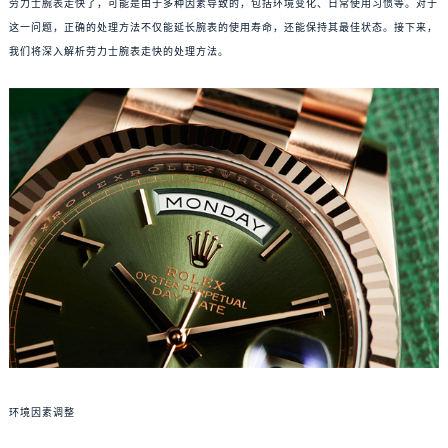
劳力士腕表走快了，可能是由于多种因素导致的，包括环境变化、日常使用习惯等。对于
这一问题，正确的处理方法不仅能延长腕表的使用寿命，还能保持其最佳状态。接下来，
我们将深入解析劳力士腕表走快的处理方法。
环境因素调整