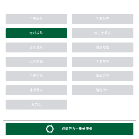
手表配件
手表保养
走时故障
劳力士手表
进水进灰
网点地址
抛光翻新
手表生锈
手表受磁
新闻资讯
外观清洗
磕碰摔坏
劳力士
成都劳力士维修服务