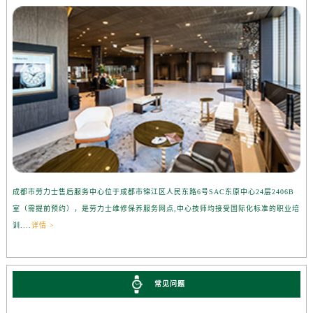
成都市劳力士售后服务中心位于成都市锦江区人民东路6号SAC东原中心24层2406B
室（需提前预约），是劳力士维修保养服务网点,中心技师均接受国际化标准的职业培
训....
详情 >
常见问题