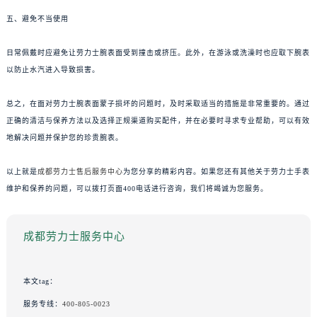
五、避免不当使用
日常佩戴时应避免让劳力士腕表面受到撞击或挤压。此外，在游泳或洗澡时也应取下腕表
以防止水汽进入导致损害。
总之，在面对劳力士腕表面蒙子损坏的问题时，及时采取适当的措施是非常重要的。通过
正确的清洁与保养方法以及选择正规渠道购买配件，并在必要时寻求专业帮助，可以有效
地解决问题并保护您的珍贵腕表。
以上就是
成都劳力士售后服务中心
为您分享的精彩内容。如果您还有其他关于劳力士手表
维护和保养的问题，可以拨打页面400电话进行咨询，我们将竭诚为您服务。
成都劳力士服务中心
本文tag：
服务专线：
400-805-0023