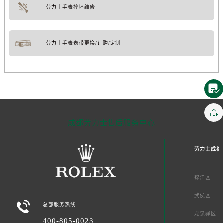
劳力士手表摔坏维修
劳力士手表表带更换/订购/定制


成都劳力士售后服务中心
劳力士成都
锦江区
武侯区

总部服务热线
龙泉驿区
400-805-0023