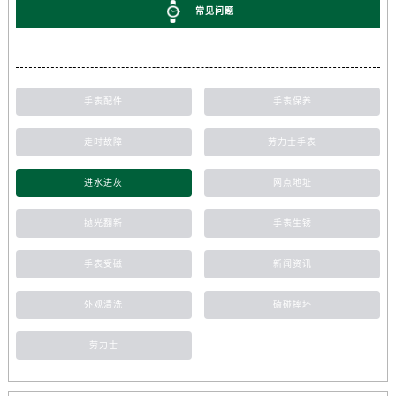
常见问题
手表配件
手表保养
走时故障
劳力士手表
进水进灰
网点地址
抛光翻新
手表生锈
手表受磁
新闻资讯
外观清洗
磕碰摔坏
劳力士