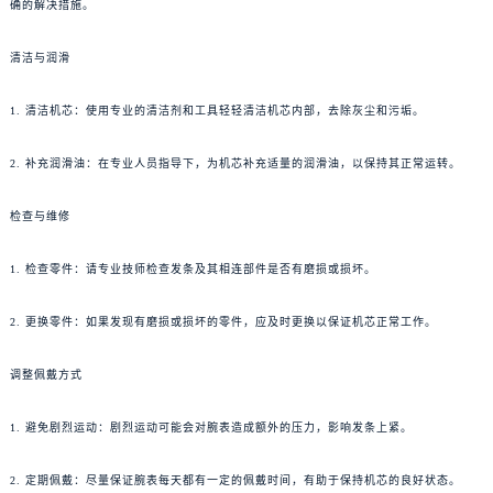
确的解决措施。
清洁与润滑
1. 清洁机芯：使用专业的清洁剂和工具轻轻清洁机芯内部，去除灰尘和污垢。
2. 补充润滑油：在专业人员指导下，为机芯补充适量的润滑油，以保持其正常运转。
检查与维修
1. 检查零件：请专业技师检查发条及其相连部件是否有磨损或损坏。
2. 更换零件：如果发现有磨损或损坏的零件，应及时更换以保证机芯正常工作。
调整佩戴方式
1. 避免剧烈运动：剧烈运动可能会对腕表造成额外的压力，影响发条上紧。
2. 定期佩戴：尽量保证腕表每天都有一定的佩戴时间，有助于保持机芯的良好状态。