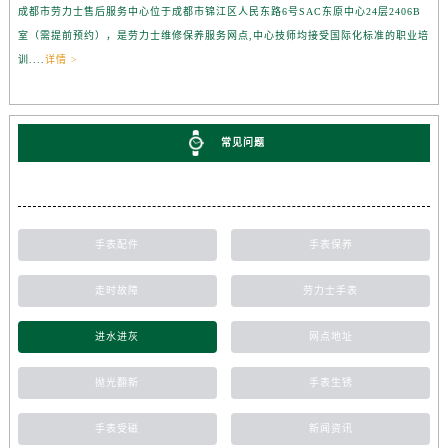
成都市劳力士售后服务中心位于成都市锦江区人民东路6号SAC东原中心24层2406B
室（需提前预约），是劳力士维修保养服务网点,中心技师均接受国际化标准的职业培
训....
详情 >
常见问题
手表配件
手表保养
走时故障
劳力士手表
进水进灰
网点地址
抛光翻新
手表生锈
手表受磁
新闻资讯