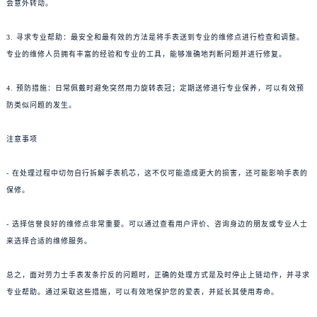
会意外转动。
3. 寻求专业帮助：最安全和最有效的方法是将手表送到专业的维修点进行检查和调整。
专业的维修人员拥有丰富的经验和专业的工具，能够准确地判断问题并进行修复。
4. 预防措施：日常佩戴时避免突然用力旋转表冠；定期送修进行专业保养，可以有效预
防类似问题的发生。
注意事项
- 在处理过程中切勿自行拆解手表机芯，这不仅可能造成更大的损害，还可能影响手表的
保修。
- 选择信誉良好的维修点非常重要。可以通过查看用户评价、咨询身边的朋友或专业人士
来选择合适的维修服务。
总之，面对劳力士手表发条拧反的问题时，正确的处理方式是及时停止上链动作，并寻求
专业帮助。通过采取这些措施，可以有效地保护您的爱表，并延长其使用寿命。