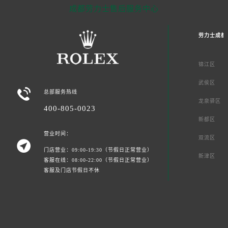
成都劳力士售后服务中心
劳力士成都
锦江区
武侯区

总部服务热线
龙泉驿区
400-805-0023
新都区
营业时间：
双流区

门店营业：09:00-19:30（节假日正常营业）
新津区
客服在线：08:00-22:00（节假日正常营业）
客服及门店节假日不休