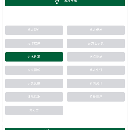
常见问题
手表配件
手表保养
走时故障
劳力士手表
进水进灰
网点地址
抛光翻新
手表生锈
手表受磁
新闻资讯
外观清洗
磕碰摔坏
劳力士