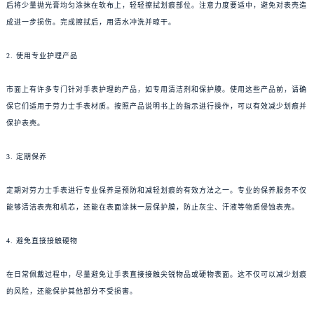
后将少量抛光膏均匀涂抹在软布上，轻轻擦拭划痕部位。注意力度要适中，避免对表壳造
成进一步损伤。完成擦拭后，用清水冲洗并晾干。
2. 使用专业护理产品
市面上有许多专门针对手表护理的产品，如专用清洁剂和保护膜。使用这些产品前，请确
保它们适用于劳力士手表材质。按照产品说明书上的指示进行操作，可以有效减少划痕并
保护表壳。
3. 定期保养
定期对劳力士手表进行专业保养是预防和减轻划痕的有效方法之一。专业的保养服务不仅
能够清洁表壳和机芯，还能在表面涂抹一层保护膜，防止灰尘、汗液等物质侵蚀表壳。
4. 避免直接接触硬物
在日常佩戴过程中，尽量避免让手表直接接触尖锐物品或硬物表面。这不仅可以减少划痕
的风险，还能保护其他部分不受损害。