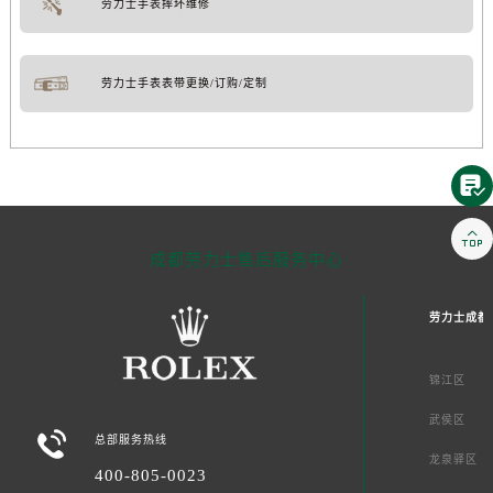
劳力士手表摔坏维修
劳力士手表表带更换/订购/定制


成都劳力士售后服务中心
劳力士成都
锦江区
武侯区

总部服务热线
龙泉驿区
400-805-0023