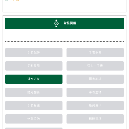
常见问题
手表配件
手表保养
走时故障
劳力士手表
进水进灰
网点地址
抛光翻新
手表生锈
手表受磁
新闻资讯
外观清洗
磕碰摔坏