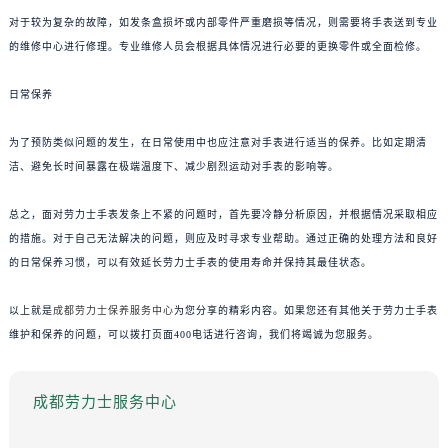
对于较为复杂的故障，如发条盒损坏或内部零件严重磨损等情况，则需要将手表送到专业
的维修中心进行修理。专业维修人员会根据具体情况进行必要的更换零件或全面检修。
日常保养
为了预防类似问题的发生，在日常使用中也应注意对手表进行适当的保养。比如定期清
洁、避免长时间暴露在极端温度下、减少剧烈运动对手表的影响等。
总之，面对劳力士手表发条上不紧的问题时，首先要冷静分析原因，并根据情况采取相应
的措施。对于自己无法解决的问题，则应及时寻求专业帮助。通过正确的处理方法和良好
的日常保养习惯，可以有效延长劳力士手表的使用寿命并保持其最佳状态。
以上就是
成都劳力士保养服务中心
为您分享的精彩内容。如果您还有其他关于劳力士手表
维护和保养的问题，可以拨打页面400电话进行咨询，我们将竭诚为您服务。
成都劳力士服务中心