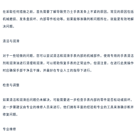
在采取任何措施之前，首先需要了解导致劳力士手表发条上不紧的原因。常见的原因包括
机械磨损、发条盒损坏、内部零件松动等。如果能够准确判断问题所在，就能更有效地解
决问题。
清洁与润滑
对于一些轻微的问题，您可以尝试清洁和润滑手表内部的机械部件。使用专用的手表清洁
剂和润滑油进行清理和润滑，可以帮助恢复手表的正常运作。但请注意，在进行此类操作
时应确保手部干净且干燥，并最好在专业人士的指导下进行。
检查与调整
如果清洁和润滑后问题仍未解决，可能需要进一步检查手表内部的零件是否松动或损坏。
这一步骤建议由专业的维修人员来进行，他们拥有丰富的经验和专业的工具来准确诊断并
修复问题。
专业维修