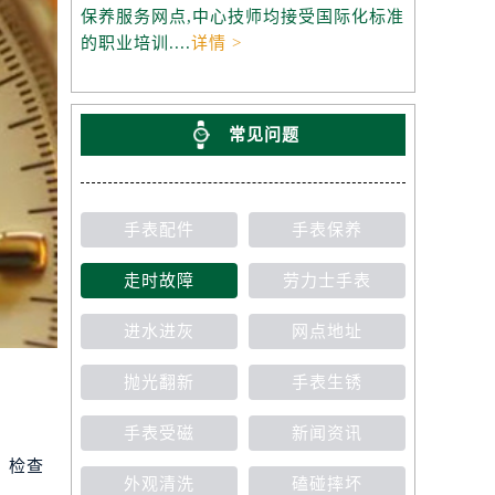
保养服务网点,中心技师均接受国际化标准
的职业培训....
详情 >
常见问题
手表配件
手表保养
走时故障
劳力士手表
进水进灰
网点地址
抛光翻新
手表生锈
手表受磁
新闻资讯
，检查
外观清洗
磕碰摔坏