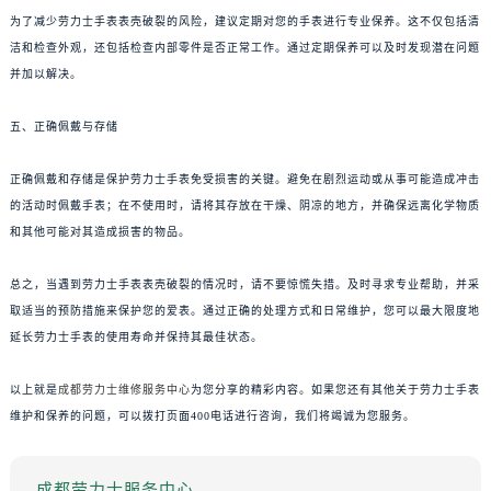
为了减少劳力士手表表壳破裂的风险，建议定期对您的手表进行专业保养。这不仅包括清
洁和检查外观，还包括检查内部零件是否正常工作。通过定期保养可以及时发现潜在问题
并加以解决。
五、正确佩戴与存储
正确佩戴和存储是保护劳力士手表免受损害的关键。避免在剧烈运动或从事可能造成冲击
的活动时佩戴手表；在不使用时，请将其存放在干燥、阴凉的地方，并确保远离化学物质
和其他可能对其造成损害的物品。
总之，当遇到劳力士手表表壳破裂的情况时，请不要惊慌失措。及时寻求专业帮助，并采
取适当的预防措施来保护您的爱表。通过正确的处理方式和日常维护，您可以最大限度地
延长劳力士手表的使用寿命并保持其最佳状态。
以上就是
成都劳力士维修服务中心
为您分享的精彩内容。如果您还有其他关于劳力士手表
维护和保养的问题，可以拨打页面400电话进行咨询，我们将竭诚为您服务。
成都劳力士服务中心