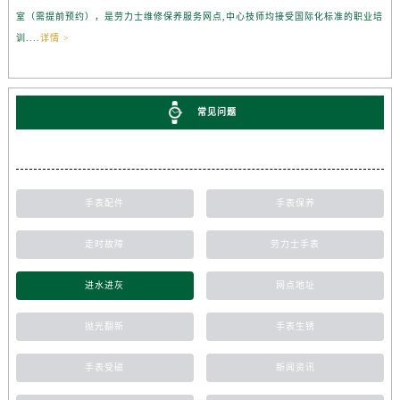
室（需提前预约），是劳力士维修保养服务网点,中心技师均接受国际化标准的职业培
训....
详情 >
常见问题
手表配件
手表保养
走时故障
劳力士手表
进水进灰
网点地址
抛光翻新
手表生锈
手表受磁
新闻资讯