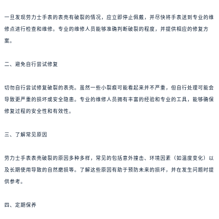
一旦发现劳力士手表的表壳有破裂的情况，应立即停止佩戴，并尽快将手表送到专业的维
修点进行检查和维修。专业的维修人员能够准确判断破裂的程度，并提供相应的修复方
案。
二、避免自行尝试修复
切勿自行尝试修复破裂的表壳。虽然一些小裂痕可能看起来并不严重，但自行处理可能会
导致更严重的损坏或安全隐患。专业的维修人员拥有丰富的经验和专业的工具，能够确保
修复过程的安全性和有效性。
三、了解常见原因
劳力士手表表壳破裂的原因多种多样，常见的包括意外撞击、环境因素（如温度变化）以
及长期使用导致的自然磨损等。了解这些原因有助于预防未来的损坏，并在发生问题时提
供参考。
四、定期保养