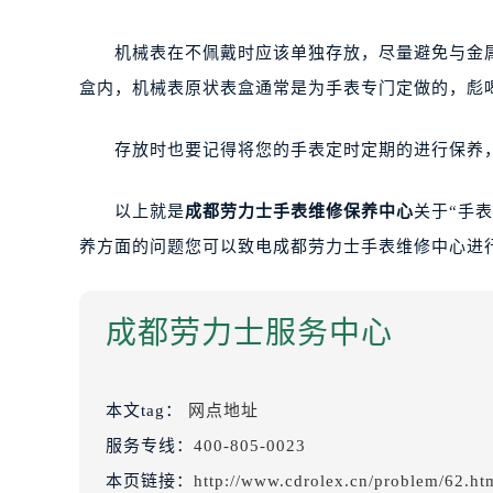
机械表在不佩戴时应该单独存放，尽量避免与金属
盒内，机械表原状表盒通常是为手表专门定做的，彪
存放时也要记得将您的手表定时定期的进行保养，
以上就是
成都劳力士手表维修保养中心
关于“手
养方面的问题您可以致电成都劳力士手表维修中心进
成都劳力士服务中心
本文tag：
网点地址
服务专线：
400-805-0023
本页链接：
http://www.cdrolex.cn/problem/62.ht