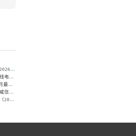
成都劳力士售后维修电话专业保养服务中心权威公示（2026年7月最新）
亲身探访成都劳力士官方售后服务中心｜全部地址及热线电话（2026年7月最新）
成都劳力士中心售后维修保养服务权威公示（2026年7月最新）
成都劳力士官方售后服务中心｜最新热线及维修地址权威信息公示（2026年7月最新）
成都劳力士售后中心专业手表维修与保养服务权威公示（2026年7月最新）