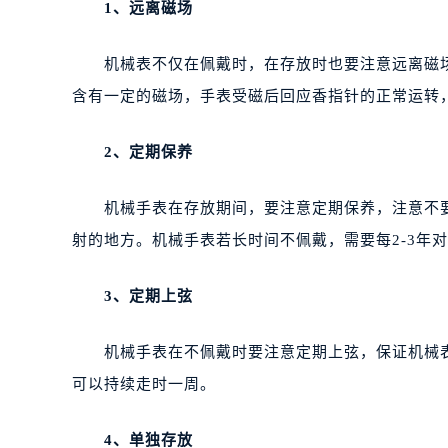
1、远离磁场
机械表不仅在佩戴时，在存放时也要注意远离磁场
含有一定的磁场，手表受磁后回应香指针的正常运转
2、定期保养
机械手表在存放期间，要注意定期保养，注意不要
射的地方。机械手表若长时间不佩戴，需要每2-3年
3、定期上弦
机械手表在不佩戴时要注意定期上弦，保证机械表
可以持续走时一周。
4、单独存放