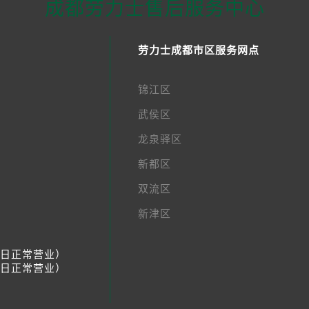
成都劳力士售后服务中心
劳力士成都市区服务网点
锦江区
武侯区
龙泉驿区
新都区
双流区
新津区
节假日正常营业）
节假日正常营业）