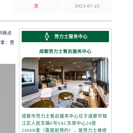
次
2023-07-23
供网点
劳力士服务中心
分享：劳
成都劳力士售后服务中心
成都市劳力士售后服务中心位于成都市锦
江区人民东路6号SAC东原中心24层
2406B室（需提前预约），是劳力士维修