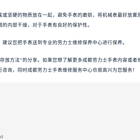
或坚硬的物质放在一起，避免手表的磨损，将机械表最好放置
喝的内部干燥，对于手表有良好的保护性。
建议您把手表送到专业的劳力士维修保养中心进行保养。
表存放方法”的分享。如果您想了解更多成都劳力士手表内容或者
行咨询，同时成都劳力士手表维修服务中心也很高兴为您服务！
ml