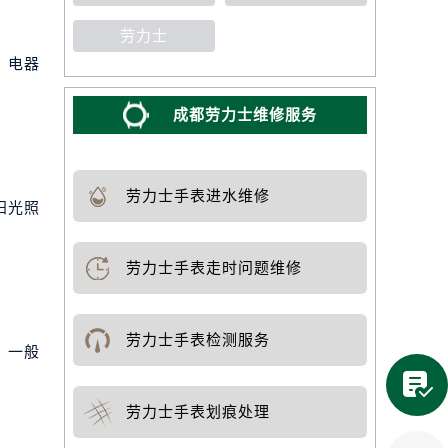
劳力士
，电器
成都劳力士维修服务
劳力士手表进水维修
阳光照
劳力士手表走时问题维修
劳力士手表检测服务
，一般

劳力士手表划痕处理