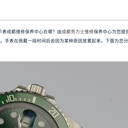
手表成都维修保养中心在哪？由
成都劳力士维修
保养中心为您提
心。手表在佩戴一段时间后会因为某种原因放置起来。下面为您