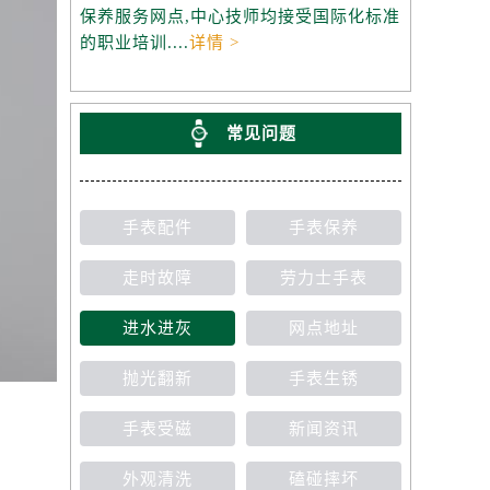
保养服务网点,中心技师均接受国际化标准
的职业培训....
详情 >
常见问题
手表配件
手表保养
走时故障
劳力士手表
进水进灰
网点地址
抛光翻新
手表生锈
手表受磁
新闻资讯
外观清洗
磕碰摔坏