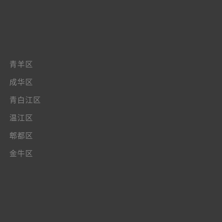
青羊区
成华区
青白江区
温江区
郫都区
金牛区