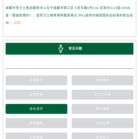
成都市劳力士售后服务中心位于成都市锦江区人民东路6号SAC东原中心24层2406B
室（需提前预约），是劳力士维修保养服务网点,中心技师均接受国际化标准的职业培
训....
详情 >
常见问题
手表配件
手表保养
走时故障
劳力士手表
进水进灰
网点地址
抛光翻新
手表生锈
手表受磁
新闻资讯