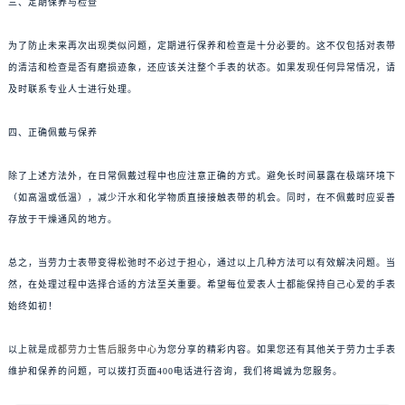
三、定期保养与检查
为了防止未来再次出现类似问题，定期进行保养和检查是十分必要的。这不仅包括对表带
的清洁和检查是否有磨损迹象，还应该关注整个手表的状态。如果发现任何异常情况，请
及时联系专业人士进行处理。
四、正确佩戴与保养
除了上述方法外，在日常佩戴过程中也应注意正确的方式。避免长时间暴露在极端环境下
（如高温或低温），减少汗水和化学物质直接接触表带的机会。同时，在不佩戴时应妥善
存放于干燥通风的地方。
总之，当劳力士表带变得松弛时不必过于担心，通过以上几种方法可以有效解决问题。当
然，在处理过程中选择合适的方法至关重要。希望每位爱表人士都能保持自己心爱的手表
始终如初！
以上就是
成都劳力士售后服务中心
为您分享的精彩内容。如果您还有其他关于劳力士手表
维护和保养的问题，可以拨打页面400电话进行咨询，我们将竭诚为您服务。