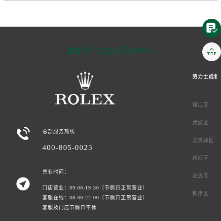


成都劳力士售后服务中心
劳力士成都
锦江区
武侯区

总部服务热线
龙泉驿区
400-805-0023
新都区
营业时间：
双流区

门店营业：09:00-19:30（节假日正常营业）
新津区
客服在线：08:00-22:00（节假日正常营业）
客服及门店节假日不休