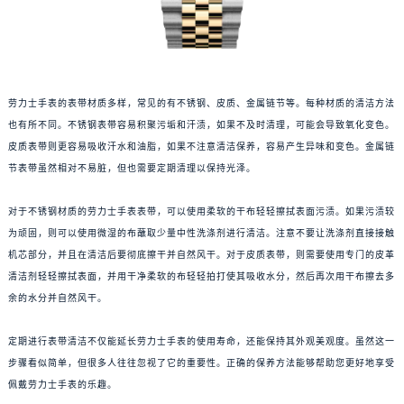
劳力士手表的表带材质多样，常见的有不锈钢、皮质、金属链节等。每种材质的清洁方法
也有所不同。不锈钢表带容易积聚污垢和汗渍，如果不及时清理，可能会导致氧化变色。
皮质表带则更容易吸收汗水和油脂，如果不注意清洁保养，容易产生异味和变色。金属链
节表带虽然相对不易脏，但也需要定期清理以保持光泽。
对于不锈钢材质的劳力士手表表带，可以使用柔软的干布轻轻擦拭表面污渍。如果污渍较
为顽固，则可以使用微湿的布蘸取少量中性洗涤剂进行清洁。注意不要让洗涤剂直接接触
机芯部分，并且在清洁后要彻底擦干并自然风干。对于皮质表带，则需要使用专门的皮革
清洁剂轻轻擦拭表面，并用干净柔软的布轻轻拍打使其吸收水分，然后再次用干布擦去多
余的水分并自然风干。
定期进行表带清洁不仅能延长劳力士手表的使用寿命，还能保持其外观美观度。虽然这一
步骤看似简单，但很多人往往忽视了它的重要性。正确的保养方法能够帮助您更好地享受
佩戴劳力士手表的乐趣。