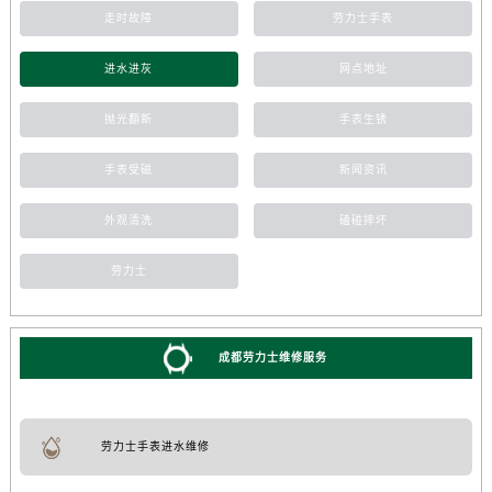
走时故障
劳力士手表
进水进灰
网点地址
抛光翻新
手表生锈
手表受磁
新闻资讯
外观清洗
磕碰摔坏
劳力士
成都劳力士维修服务
劳力士手表进水维修