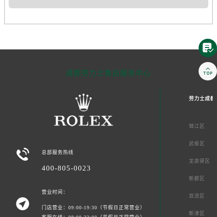


成都劳力士售后服务中心
劳力士成都
锦江区
武侯区

总部服务热线
龙泉驿区
400-805-0023
新都区
营业时间：
双流区

门店营业：09:00-19:30（节假日正常营业）
新津区