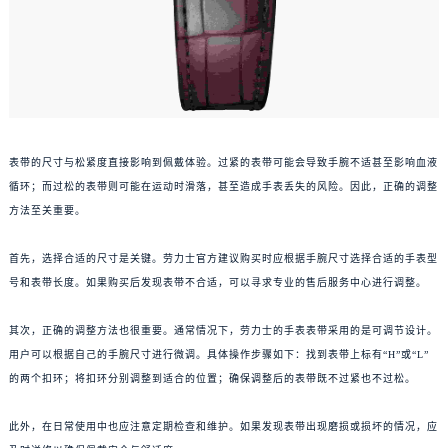
表带的尺寸与松紧度直接影响到佩戴体验。过紧的表带可能会导致手腕不适甚至影响血液
循环；而过松的表带则可能在运动时滑落，甚至造成手表丢失的风险。因此，正确的调整
方法至关重要。
首先，选择合适的尺寸是关键。劳力士官方建议购买时应根据手腕尺寸选择合适的手表型
号和表带长度。如果购买后发现表带不合适，可以寻求专业的售后服务中心进行调整。
其次，正确的调整方法也很重要。通常情况下，劳力士的手表表带采用的是可调节设计。
用户可以根据自己的手腕尺寸进行微调。具体操作步骤如下：找到表带上标有“H”或“L”
的两个扣环；将扣环分别调整到适合的位置；确保调整后的表带既不过紧也不过松。
此外，在日常使用中也应注意定期检查和维护。如果发现表带出现磨损或损坏的情况，应