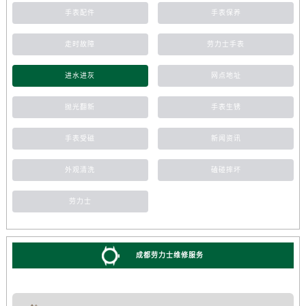
手表配件
手表保养
走时故障
劳力士手表
进水进灰
网点地址
抛光翻新
手表生锈
手表受磁
新闻资讯
外观清洗
磕碰摔坏
劳力士
成都劳力士维修服务