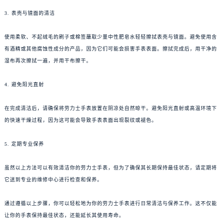
3. 表壳与镜面的清洁
使用柔软、不起绒毛的刷子或棉签蘸取少量中性肥皂水轻轻擦拭表壳与镜面。避免使用含
有酒精或其他腐蚀性成分的产品，因为它们可能会损害手表表面。擦拭完成后，用干净的
湿布再次擦拭一遍，并用干布擦干。
4. 避免阳光直射
在完成清洁后，请确保将劳力士手表放置在阴凉处自然晾干。避免阳光直射或高温环境下
的快速干燥过程，因为这可能会导致手表表面出现裂纹或褪色。
5. 定期专业保养
虽然以上方法可以有效清洁你的劳力士手表，但为了确保其长期保持最佳状态，请定期将
它送到专业的维修中心进行检查和保养。
通过遵循以上步骤，你可以轻松地为你的劳力士手表进行日常清洁与保养工作。这不仅能
让你的手表保持最佳状态，还能延长其使用寿命。