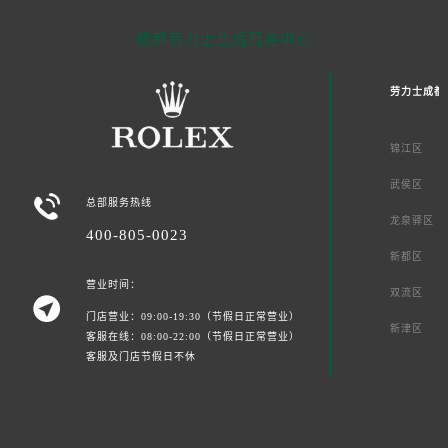
成都劳力士售后服务中心
劳力士成都
锦江区
武侯区

总部服务热线
龙泉驿区
400-805-0023
新都区
营业时间：
双流区

门店营业：09:00-19:30（节假日正常营业）
新津区
客服在线：08:00-22:00（节假日正常营业）
客服及门店节假日不休