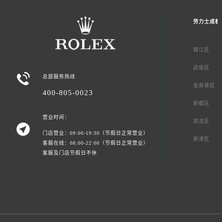
劳力士成都
锦江区
武侯区

总部服务热线
龙泉驿区
400-805-0023
新都区
营业时间：
双流区

门店营业：09:00-19:30（节假日正常营业）
新津区
客服在线：08:00-22:00（节假日正常营业）
客服及门店节假日不休