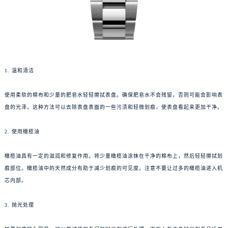
1. 温和清洁
使用柔软的棉布和少量的肥皂水轻轻擦拭表盘。确保肥皂水不会残留，否则可能会影响表
盘的光泽。这种方法可以去除表盘表面的一些污渍和轻微划痕，使表盘看起来更加干净。
2. 使用橄榄油
橄榄油具有一定的滋润和修复作用。将少量橄榄油涂抹在干净的棉布上，然后轻轻擦拭划
痕部位。橄榄油中的天然成分有助于减少划痕的可见度。注意不要让过多的橄榄油进入机
芯内部。
3. 抛光处理