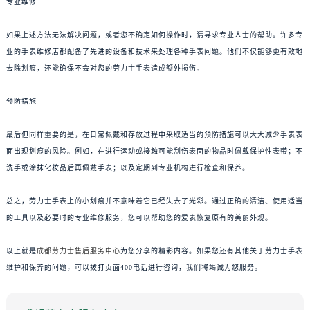
专业维修
如果上述方法无法解决问题，或者您不确定如何操作时，请寻求专业人士的帮助。许多专
业的手表维修店都配备了先进的设备和技术来处理各种手表问题。他们不仅能够更有效地
去除划痕，还能确保不会对您的劳力士手表造成额外损伤。
预防措施
最后但同样重要的是，在日常佩戴和存放过程中采取适当的预防措施可以大大减少手表表
面出现划痕的风险。例如，在进行运动或接触可能刮伤表面的物品时佩戴保护性表带；不
洗手或涂抹化妆品后再佩戴手表；以及定期到专业机构进行检查和保养。
总之，劳力士手表上的小划痕并不意味着它已经失去了光彩。通过正确的清洁、使用适当
的工具以及必要时的专业维修服务，您可以帮助您的爱表恢复原有的美丽外观。
以上就是
成都劳力士售后服务中心
为您分享的精彩内容。如果您还有其他关于劳力士手表
维护和保养的问题，可以拨打页面400电话进行咨询，我们将竭诚为您服务。