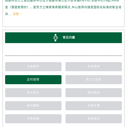
成都市劳力士售后服务中心位于成都市锦江区人民东路6号SAC东原中心24层2406B
室（需提前预约），是劳力士维修保养服务网点,中心技师均接受国际化标准的职业培
训....
详情 >
常见问题
手表配件
手表保养
走时故障
劳力士手表
进水进灰
网点地址
抛光翻新
手表生锈
手表受磁
新闻资讯