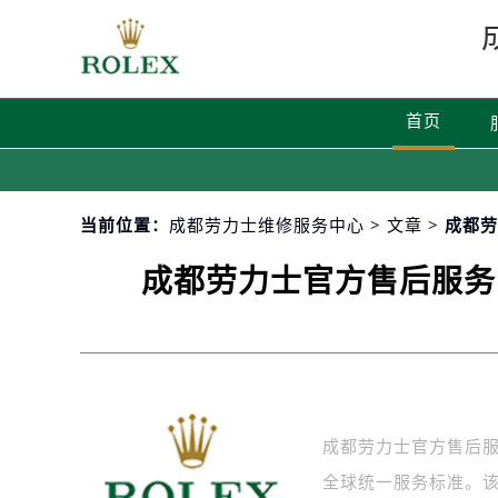
首页
当前位置：
成都劳力士维修服务中心
>
文章
> 成都
成都劳力士官方售后服务
成都劳力士官方售后
全球统一服务标准。