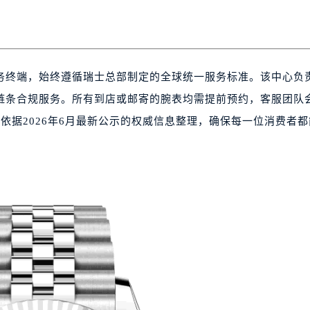
务终端，始终遵循瑞士总部制定的全球统一服务标准。该中心负
链条合规服务。所有到店或邮寄的腕表均需提前预约，客服团队
内容依据2026年6月最新公示的权威信息整理，确保每一位消费者