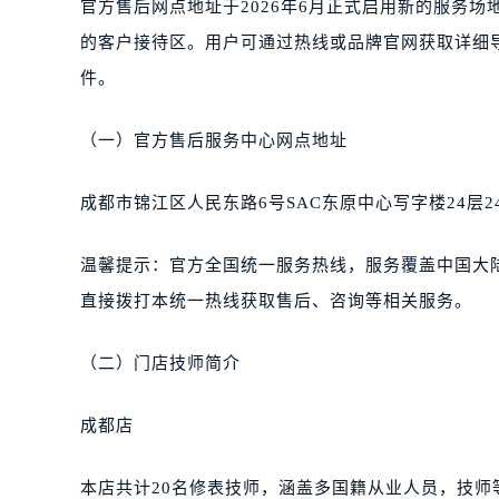
官方售后网点地址于2026年6月正式启用新的服务
的客户接待区。用户可通过热线或品牌官网获取详细
件。
（一）官方售后服务中心网点地址
成都市锦江区人民东路6号SAC东原中心写字楼24层2
温馨提示：官方全国统一服务热线，服务覆盖中国大
直接拨打本统一热线获取售后、咨询等相关服务。
（二）门店技师简介
成都店
本店共计20名修表技师，涵盖多国籍从业人员，技