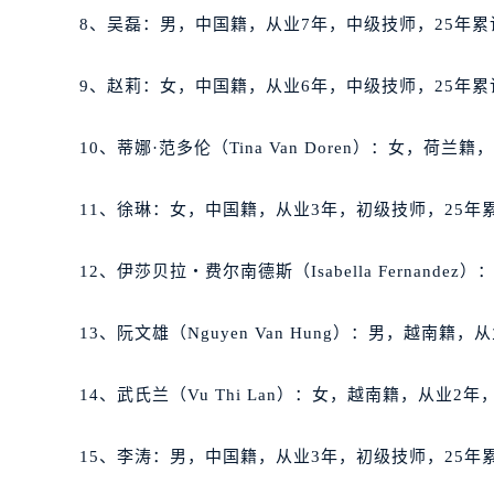
8、吴磊：男，中国籍，从业7年，中级技师，25年累
9、赵莉：女，中国籍，从业6年，中级技师，25年累
10、蒂娜·范多伦（Tina Van Doren）：女，荷
11、徐琳：女，中国籍，从业3年，初级技师，25年累
12、伊莎贝拉・费尔南德斯（Isabella Fernan
13、阮文雄（Nguyen Van Hung）：男，越南籍
14、武氏兰（Vu Thi Lan）：女，越南籍，从业2
15、李涛：男，中国籍，从业3年，初级技师，25年累