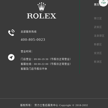

劳力士成都
锦江区
武侯区

总部服务热线
龙泉驿区
400-805-0023
新都区
营业时间：
双流区

门店营业：09:00-19:30（节假日正常营业）
新津区
客服在线：08:00-22:00（节假日正常营业）
客服及门店节假日不休
版权所有：
劳力士售后服务中心
Copyright © 2018-2032