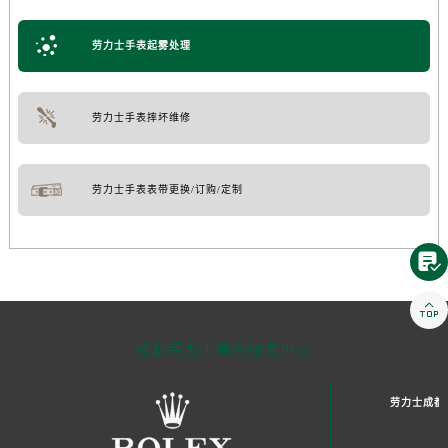
劳力士手表起雾处理
劳力士手表摔坏维修
劳力士手表表带更换/订购/定制


成都劳力士售后服务中心
劳力士成都