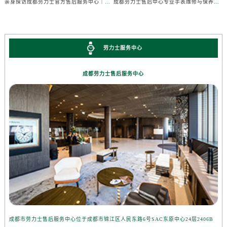
亲身探访成都劳力士官方售后服务中心｜完整维修地址与售后热线（2026年7月最新）
成都劳力士售后中心专业手表维修与保养服务权威公示（2026年7月最新）
劳力士服务中心
成都劳力士售后服务中心
成都市劳力士售后服务中心位于成都市锦江区人民东路6号SAC东原中心24层2406B