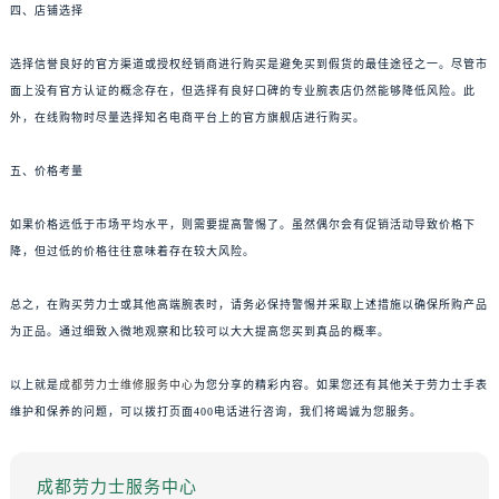
四、店铺选择
选择信誉良好的官方渠道或授权经销商进行购买是避免买到假货的最佳途径之一。尽管市
面上没有官方认证的概念存在，但选择有良好口碑的专业腕表店仍然能够降低风险。此
外，在线购物时尽量选择知名电商平台上的官方旗舰店进行购买。
五、价格考量
如果价格远低于市场平均水平，则需要提高警惕了。虽然偶尔会有促销活动导致价格下
降，但过低的价格往往意味着存在较大风险。
总之，在购买劳力士或其他高端腕表时，请务必保持警惕并采取上述措施以确保所购产品
为正品。通过细致入微地观察和比较可以大大提高您买到真品的概率。
以上就是
成都劳力士维修服务中心
为您分享的精彩内容。如果您还有其他关于劳力士手表
维护和保养的问题，可以拨打页面400电话进行咨询，我们将竭诚为您服务。
成都劳力士服务中心