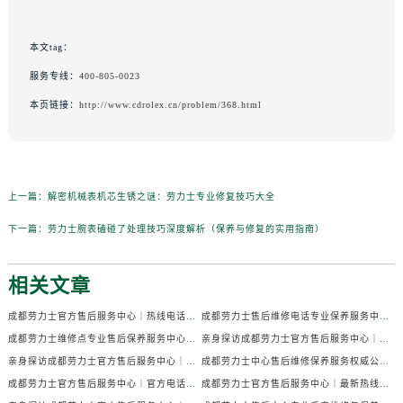
本文tag：
服务专线：
400-805-0023
本页链接：
http://www.cdrolex.cn/problem/368.html
上一篇：
解密机械表机芯生锈之谜：劳力士专业修复技巧大全
下一篇：
劳力士腕表磕碰了处理技巧深度解析（保养与修复的实用指南）
相关文章
成都劳力士官方售后服务中心｜热线电话及门店地址权威信息公示（2026年7月最新）
成都劳力士售后维修电话专业保养服务中心权威公示（2026年7月最新）
成都劳力士维修点专业售后保养服务中心权威公示（2026年7月最新）
亲身探访成都劳力士官方售后服务中心｜全部地址及热线电话（2026年7月最新）
亲身探访成都劳力士官方售后服务中心｜官方电话和详细网点地址（2026年7月最新）
成都劳力士中心售后维修保养服务权威公示（2026年7月最新）
成都劳力士官方售后服务中心｜官方电话及详细维修地址权威信息公示（2026年7月最新）
成都劳力士官方售后服务中心｜最新热线及维修地址权威信息公示（2026年7月最新）