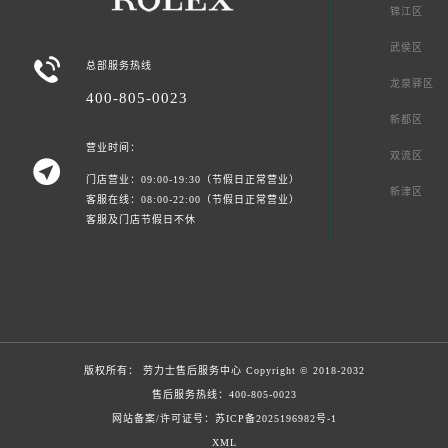
锦江区
武侯区

总部服务热线
龙泉驿区
400-805-0023
新都区
营业时间：
双流区

门店营业：09:00-19:30（节假日正常营业）
新津区
客服在线：08:00-22:00（节假日正常营业）
客服及门店节假日不休
版权所有：
劳力士售后服务中心
Copyright © 2018-2032
售后服务热线：
400-805-0023
网站备案/许可证号：苏ICP备2025196982号-1
XML