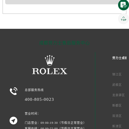


成都劳力士售后服务中心
劳力士成都
锦江区
武侯区

总部服务热线
龙泉驿区
400-805-0023
新都区
营业时间：
双流区

门店营业：09:00-19:30（节假日正常营业）
新津区
客服在线：08:00-22:00（节假日正常营业）