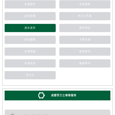
手表配件
手表保养
走时故障
劳力士手表
进水进灰
网点地址
抛光翻新
手表生锈
手表受磁
新闻资讯
外观清洗
磕碰摔坏
劳力士
成都劳力士维修服务