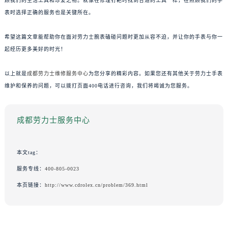
顾我们的生活工具和珍爱之物。就像在修理钉耙时找到合适的工具一样，在照顾我们的手
表时选择正确的服务也是关键所在。
希望这篇文章能帮助你在面对劳力士腕表磕碰问题时更加从容不迫，并让你的手表与你一
起经历更多美好的时光！
以上就是
成都劳力士维修服务中心
为您分享的精彩内容。如果您还有其他关于劳力士手表
维护和保养的问题，可以拨打页面400电话进行咨询，我们将竭诚为您服务。
成都劳力士服务中心
本文tag：
服务专线：
400-805-0023
本页链接：
http://www.cdrolex.cn/problem/369.html