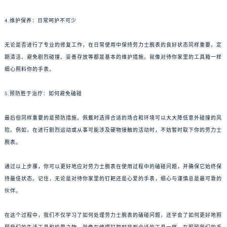
4.维护保养：日常呵护不可少
无论是否进行了专业的修复工作，在日常使用中保持劳力士腕表的良好状态同样重要。定
期清洁、避免剧烈碰撞、妥善存放等都是基本的维护措施。就像对待你家里的工具箱一样
细心照料你的手表。
5.预防胜于治疗：如何避免磕碰
最后但同样重要的是预防措施。佩戴时选择合适的场合和环境可以大大降低意外碰撞的风
险。例如，在进行剧烈运动或从事可能涉及硬物接触的活动时，不妨暂时取下你的劳力士
腕表。
通过以上步骤，你可以更好地应对劳力士腕表在使用过程中的磕碰问题，并确保它始终保
持最佳状态。记住，无论是对待你家里的钉耙还是心爱的手表，细心与谨慎总是最可靠的
伙伴。
在这个过程中，我们不仅学习了如何处理劳力士腕表的磕碰问题，还学会了如何更好地照