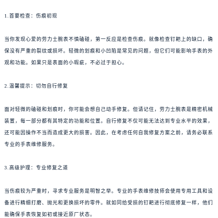
1.首要检查：伤痕初现
当你发现心爱的劳力士腕表不慎磕碰，第一反应是检查伤痕。就像检查钉耙上的缺口，确
保没有严重的裂纹或损坏。轻微的划痕和小凹陷是常见的问题，但它们可能影响手表的外
观和功能。如果只是表面的小瑕疵，不必过于担心。
2.温馨提示：切勿自行修复
面对轻微的磕碰和划痕时，你可能会想自己动手修复。但请记住，劳力士腕表是精密机械
装置，每一部分都有其特定的功能和位置。自行修复不仅可能无法达到专业水平的效果，
还可能因操作不当而造成更大的损害。因此，在考虑任何自我修复方案之前，请务必联系
专业的手表维修服务。
3.高级护理：专业修复之道
当伤痕较为严重时，寻求专业服务是明智之举。专业的手表维修技师会使用专用工具和设
备进行精细打磨、抛光和更换损坏的零件。就如同给受损的钉耙进行彻底修复一样，他们
能确保手表恢复如初或接近原厂状态。