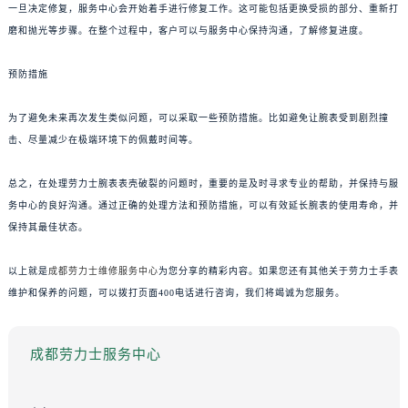
一旦决定修复，服务中心会开始着手进行修复工作。这可能包括更换受损的部分、重新打
磨和抛光等步骤。在整个过程中，客户可以与服务中心保持沟通，了解修复进度。
预防措施
为了避免未来再次发生类似问题，可以采取一些预防措施。比如避免让腕表受到剧烈撞
击、尽量减少在极端环境下的佩戴时间等。
总之，在处理劳力士腕表表壳破裂的问题时，重要的是及时寻求专业的帮助，并保持与服
务中心的良好沟通。通过正确的处理方法和预防措施，可以有效延长腕表的使用寿命，并
保持其最佳状态。
以上就是
成都劳力士维修服务中心
为您分享的精彩内容。如果您还有其他关于劳力士手表
维护和保养的问题，可以拨打页面400电话进行咨询，我们将竭诚为您服务。
成都劳力士服务中心