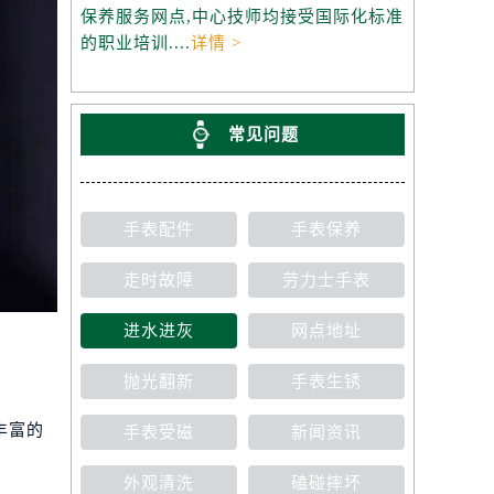
保养服务网点,中心技师均接受国际化标准
的职业培训....
详情 >
常见问题
手表配件
手表保养
走时故障
劳力士手表
进水进灰
网点地址
抛光翻新
手表生锈
丰富的
手表受磁
新闻资讯
外观清洗
磕碰摔坏