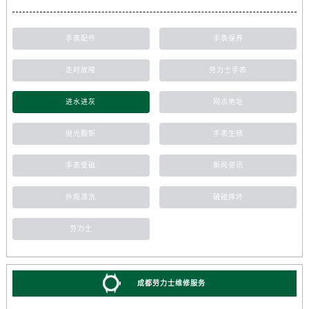
手表配件
手表保养
走时故障
劳力士手表
进水进灰
网点地址
抛光翻新
手表生锈
手表受磁
新闻资讯
外观清洗
磕碰摔坏
劳力士
成都劳力士维修服务