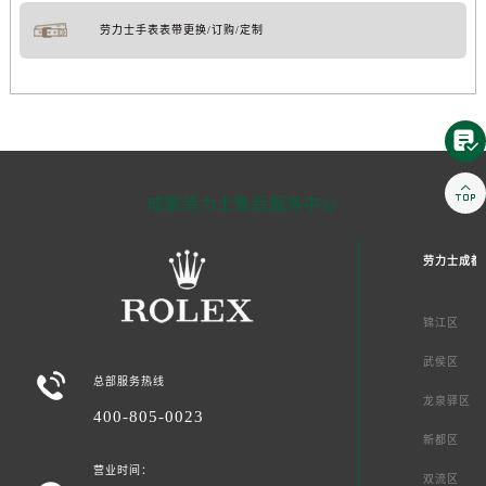
劳力士手表表带更换/订购/定制


成都劳力士售后服务中心
劳力士成都
锦江区
武侯区

总部服务热线
龙泉驿区
400-805-0023
新都区
营业时间：
双流区