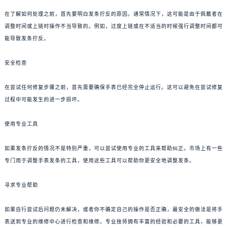
在了解如何处理之前，首先要明白发条拧反的原因。通常情况下，这可能是由于佩戴者在
调整时间或上链时操作不当导致的。例如，过度上链或在不适当的时候强行调整时间都可
能导致发条拧反。
安全检查
在尝试任何修复步骤之前，首先需要确保手表已经完全停止运行。这可以避免在尝试修复
过程中可能发生的进一步损坏。
使用专业工具
如果发条拧反的情况不是特别严重，可以尝试使用专业的工具来帮助纠正。市场上有一些
专门用于调整手表发条的工具，使用这些工具可以帮助你更安全地调整发条。
寻求专业帮助
如果自行尝试后问题仍未解决，或者你不确定自己的操作是否正确，最安全的做法是将手
表送到专业的维修中心进行检查和维修。专业技师拥有丰富的经验和必要的工具，能够更