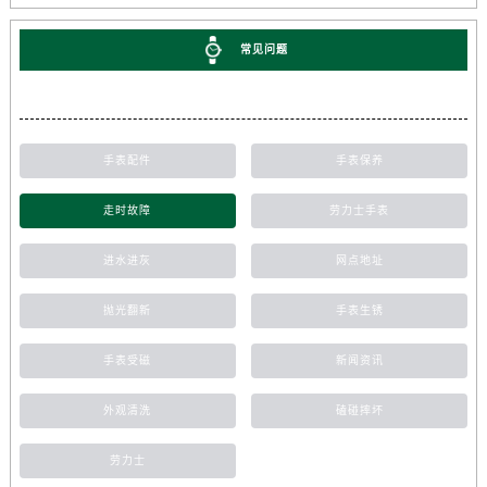
常见问题
手表配件
手表保养
走时故障
劳力士手表
进水进灰
网点地址
抛光翻新
手表生锈
手表受磁
新闻资讯
外观清洗
磕碰摔坏
劳力士